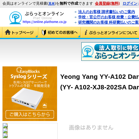
会員はオンラインで見積書(
)を
無料で作成
できます
会員登録(無料)
ログイン
見本
法人のお客様 請求書払いのご案内
学校・官公庁のお客様 校費・公費
研究機関のお客様 科研費払いのご案
Yeong Yang YY-A102 D
(YY- A102-XJ8-202SA Da