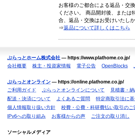
お客様のご都合による返品・交
ください。 商品開封後、または
合、返品・交換はお受けいたし
⇒
返品について詳しくはこちら
ぷらっとホーム株式会社
—
https://www.plathome.co.jp/
会社概要
株主・投資家情報
電子公告
OpenBlocks
ぷらっとオンライン
—
https://online.plathome.co.jp/
ご利用ガイド
ぷらっとオンラインについて
見積書・納
配送・決済について
よくあるご質問
特定商取引法に基
個人情報取り扱い方針
校費・公費・科研費払い取引のご
IPv6への取り組み
お客様からの声
ご注文の取り消し
ソーシャルメディア