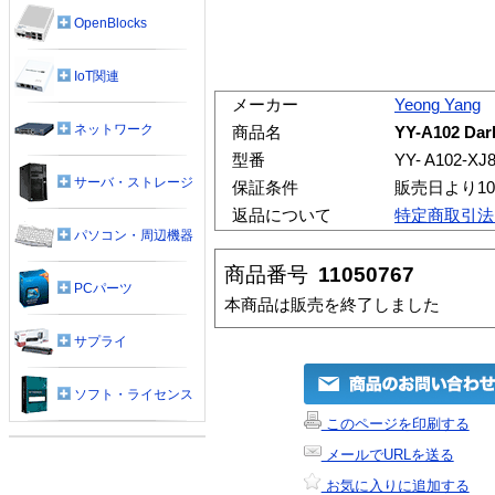
OpenBlocks
IoT関連
メーカー
Yeong Yang
ネットワーク
商品名
YY-A102 Da
型番
YY- A102-XJ
サーバ・ストレージ
保証条件
販売日より1
返品について
特定商取引法
パソコン・周辺機器
商品番号
11050767
PCパーツ
本商品は販売を終了しました
サプライ
ソフト・ライセンス
このページを印刷する
メールでURLを送る
お気に入りに追加する