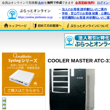
会員はオンラインで見積書(
)を
無料で作成
できます
会員登録(無料)
ログイン
見本
法人のお客様 請求書払いのご案内
学校・官公庁のお客様 校費・公費
研究機関のお客様 科研費払いのご案
COOLER MASTER ATC-31