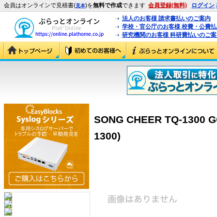
会員はオンラインで見積書(
)を
無料で作成
できます
会員登録(無料)
ログイン
見本
法人のお客様 請求書払いのご案内
学校・官公庁のお客様 校費・公費
研究機関のお客様 科研費払いのご案
SONG CHEER TQ-1300 G
1300)