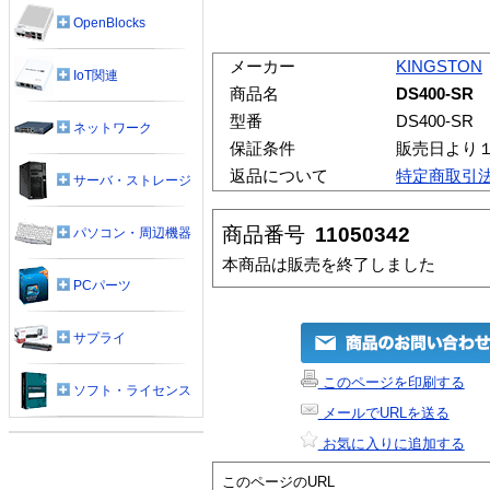
OpenBlocks
メーカー
KINGSTON
IoT関連
商品名
DS400-SR
型番
DS400-SR
ネットワーク
保証条件
販売日より
返品について
特定商取引
サーバ・ストレージ
商品番号
11050342
パソコン・周辺機器
本商品は販売を終了しました
PCパーツ
サプライ
このページを印刷する
ソフト・ライセンス
メールでURLを送る
お気に入りに追加する
このページのURL