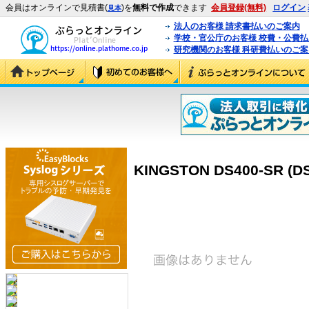
会員はオンラインで見積書(
)を
無料で作成
できます
会員登録(無料)
ログイン
見本
法人のお客様 請求書払いのご案内
学校・官公庁のお客様 校費・公費
研究機関のお客様 科研費払いのご案
KINGSTON DS400-SR (DS