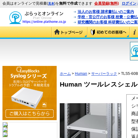
会員はオンラインで見積書(
)を
無料で作成
できます
会員登録(無料)
ログイン
見本
法人のお客様 請求書払いのご案内
学校・官公庁のお客様 校費・公費
研究機関のお客様 科研費払いのご案
ホーム
>
Human
>
サーバーラック
> TLS5-60
Human ツールレスシェルフ T
メ
シ
商
型
保
返