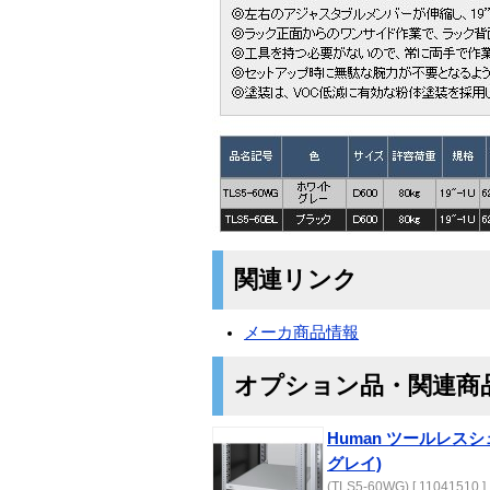
関連リンク
メーカ商品情報
オプション品・関連商
Human ツールレスシェ
グレイ)
(TLS5-60WG) [ 11041510 ]