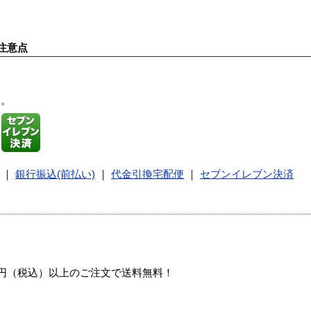
注意点
す。
｜
銀行振込(前払い)
｜
代金引換宅配便
｜
セブンイレブン決済
00円（税込）以上のご注文で送料無料！