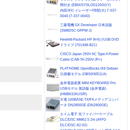
間付き (EBIX/SYSLOG120G/1Y)
内田洋行 イレーザーFB型(大) 7-337-
0040 (7-337-0040)
三菱電機 GX Developer 日本語版
(SW8D5C-GPPW-J)
Hewlett-Packard HP 外付けUSB DVD
ドライブ (701498-B21)
CISCO Japan 250V AC Type A Power
Cable (CAB-TA-250V-JP=)
PLAT'HOME OpenBlocks IX9 Debian
11搭載モデル (OBSIX9/D11A)
金井電器産業 MINI KEYBOARD Pro
USBモデル 英語版 (金井電器)
(HMB632KUS/R)
大電 100BASE-TX/FXメディアコンバ
ータ DN2800GE (DN2800GE)
エイム電子 光ファイバーケーブル
DLC/DSC MM62.5 2m (AFP2-
DLC/DSC-62-02)