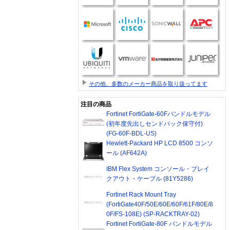
その他、多数のメーカー商品を取り扱ってます
注目の商品
Fortinet FortiGate-60Fバンドルモデル
(初年度先出しセンドバック保守付)
(FG-60F-BDL-US)
Hewlett-Packard HP LCD 8500 コンソ
ール (AF642A)
IBM Flex System コンソール・ブレイ
クアウト・ケーブル (81Y5286)
Fortinet Rack Mount Tray
(FortiGate40F/50E/60E/60F/61F/80E/8
0F/FS-108E) (SP-RACKTRAY-02)
Fortinet FortiGate-80F バンドルモデル