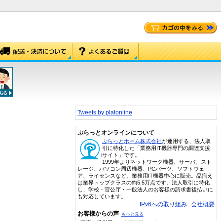
Tweets by platonline
ぷらっとオンラインについて
ぷらっとホーム株式会社
が運用する、法人取
引に特化した「業務用IT機器専門の調達支援
サイト」です。
1999年よりネットワーク機器、サーバ、スト
レージ、パソコン周辺機器、PCパーツ、ソフトウェ
ア、ライセンスなど、業務用IT機器中心に販売。品揃え
は業界トップクラスの約5.5万点です。法人取引に特化
し、学校・官公庁・一般法人のお客様の請求書後払いに
も対応しています。
IPv6への取り組み
会社概要
お客様からの声
もっと見る