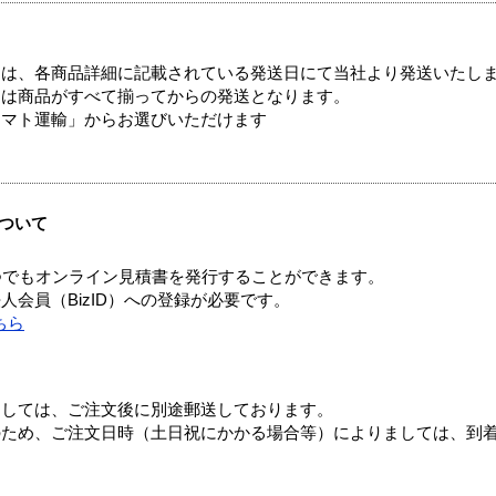
ては、各商品詳細に記載されている発送日にて当社より発送いたし
送は商品がすべて揃ってからの発送となります。
ヤマト運輸」からお選びいただけます
ついて
つでもオンライン見積書を発行することができます。
会員（BizID）への登録が必要です。
ちら
ましては、ご注文後に別途郵送しております。
のため、ご注文日時（土日祝にかかる場合等）によりましては、到