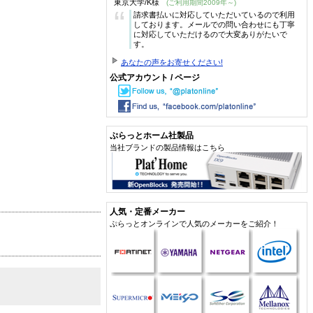
東京大学/K様
(ご利用期間2009年～)
“
請求書払いに対応していただいているので利用
しております。メールでの問い合わせにも丁寧
に対応していただけるので大変ありがたいで
す。
あなたの声をお寄せください!
公式アカウント / ページ
ぷらっとホーム社製品
当社ブランドの製品情報はこちら
人気・定番メーカー
ぷらっとオンラインで人気のメーカーをご紹介！