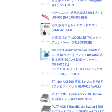
富士通 POS-Cサーマルロール紙(高保
存) (0722410-P)
パナソニック 感熱記録紙B4(6本入り)
UG-0001B4 (UG-0001B4)
応研 販売大臣 NX スタンドアロン
(OKN-423533)
大電 環境対応 1000BASE-T/X メディ
アコンバータ (DN1800SG2E)
Microsoft Windows Server Standard
2019 16コアライセンス 64bitWin対応
日本語版 5CAL付 DVDパッケージ
(P73-07691)
IDEC AUTO-ID SOLUTIONS バッテリ
ー BP-007 (BP-007)
TP-Link AX1800 壁面埋め込み型 Wi-Fi
6アクセスポイント (EAP615-WALL)
PLAT'HOME OpenBlocks IX9 Debian
10搭載モデル (OBSIX9/D10A)
PLAT'HOME EasyBlocks Syslog 120G
サブスクリプション(保守サービス) 1年