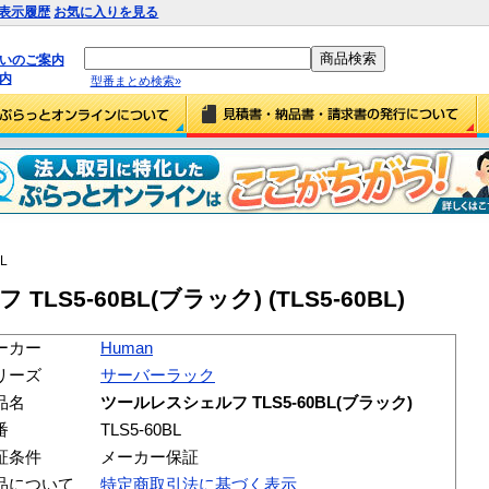
表示履歴
お気に入りを見る
払いのご案内
内
型番まとめ検索»
BL
LS5-60BL(ブラック) (TLS5-60BL)
ーカー
Human
リーズ
サーバーラック
品名
ツールレスシェルフ TLS5-60BL(ブラック)
番
TLS5-60BL
証条件
メーカー保証
品について
特定商取引法に基づく表示