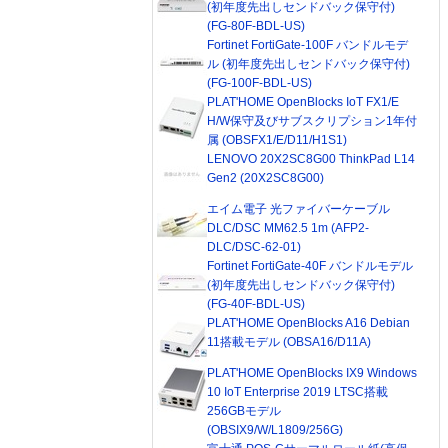
(初年度先出しセンドバック保守付)
(FG-80F-BDL-US)
Fortinet FortiGate-100F バンドルモデ
ル (初年度先出しセンドバック保守付)
(FG-100F-BDL-US)
PLAT'HOME OpenBlocks IoT FX1/E
H/W保守及びサブスクリプション1年付
属 (OBSFX1/E/D11/H1S1)
LENOVO 20X2SC8G00 ThinkPad L14
Gen2 (20X2SC8G00)
エイム電子 光ファイバーケーブル
DLC/DSC MM62.5 1m (AFP2-
DLC/DSC-62-01)
Fortinet FortiGate-40F バンドルモデル
(初年度先出しセンドバック保守付)
(FG-40F-BDL-US)
PLAT'HOME OpenBlocks A16 Debian
11搭載モデル (OBSA16/D11A)
PLAT'HOME OpenBlocks IX9 Windows
10 IoT Enterprise 2019 LTSC搭載
256GBモデル
(OBSIX9/W/L1809/256G)