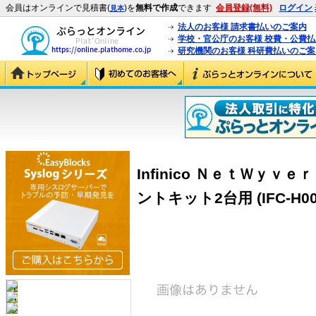
会員はオンラインで見積書(
)を
無料で作成
できます
会員登録(無料)
ログイン
見本
法人のお客様 請求書払いのご案内
学校・官公庁のお客様 校費・公費
研究機関のお客様 科研費払いのご案
Infinico ＮｅｔＷｙ
ントキット2台用 (IFC-H004