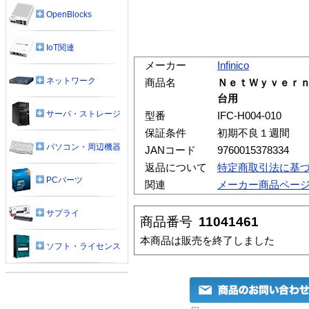
OpenBlocks
IoT関連
メーカー
Infinico
ネットワーク
商品名
ＮｅｔＷｙｖｅｒｎ
台用
サーバ・ストレージ
型番
IFC-H004-010
保証条件
初期不良１週間
パソコン・周辺機器
JANコード
9760015378334
返品について
特定商取引法に基
PCパーツ
関連
メーカー商品ペー
サプライ
商品番号
11041461
本商品は販売を終了しました
ソフト・ライセンス