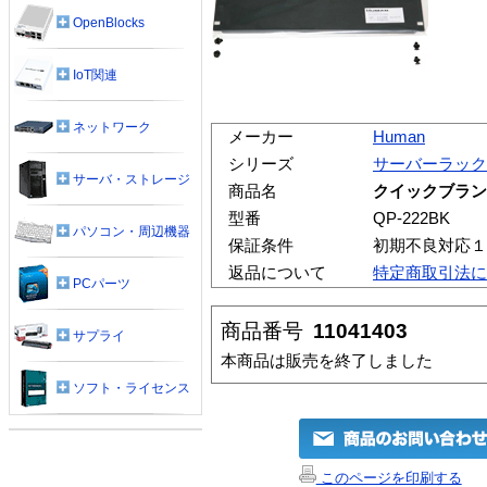
OpenBlocks
IoT関連
ネットワーク
メーカー
Human
シリーズ
サーバーラック
サーバ・ストレージ
商品名
クイックブランクパ
型番
QP-222BK
パソコン・周辺機器
保証条件
初期不良対応１
返品について
特定商取引法に
PCパーツ
商品番号
11041403
サプライ
本商品は販売を終了しました
ソフト・ライセンス
このページを印刷する