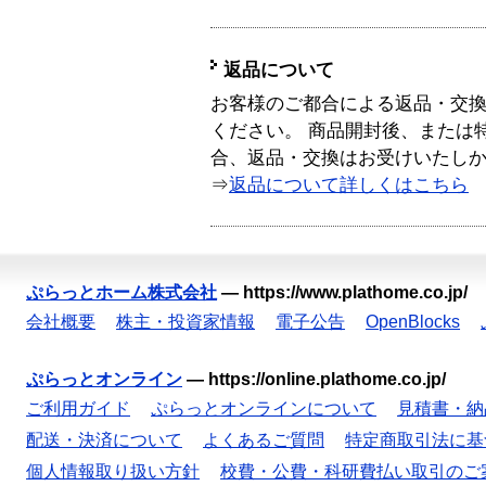
返品について
お客様のご都合による返品・交
ください。 商品開封後、または
合、返品・交換はお受けいたし
⇒
返品について詳しくはこちら
ぷらっとホーム株式会社
—
https://www.plathome.co.jp/
会社概要
株主・投資家情報
電子公告
OpenBlocks
ぷらっとオンライン
—
https://online.plathome.co.jp/
ご利用ガイド
ぷらっとオンラインについて
見積書・納
配送・決済について
よくあるご質問
特定商取引法に基
個人情報取り扱い方針
校費・公費・科研費払い取引のご