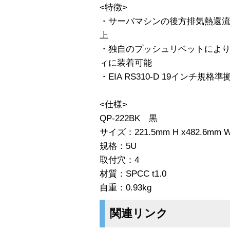
<特徴>
・サーバマシンの後方排気熱還
上
・独自のプッシュリベットによ
ィに装着可能
・EIA RS310-D 19インチ規格準
<仕様>
QP-222BK 黒
サイズ：221.5mm H x482.6mm 
規格：5U
取付穴：4
材質：SPCC t1.0
自重：0.93kg
関連リンク