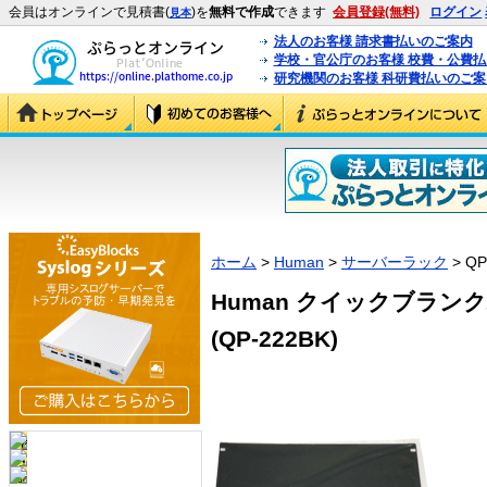
会員はオンラインで見積書(
)を
無料で作成
できます
会員登録(無料)
ログイン
見本
法人のお客様 請求書払いのご案内
学校・官公庁のお客様 校費・公費
研究機関のお客様 科研費払いのご案
ホーム
>
Human
>
サーバーラック
> QP
Human クイックブランクパネ
(QP-222BK)