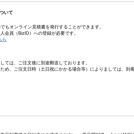
ついて
つでもオンライン見積書を発行することができます。
会員（BizID）への登録が必要です。
ちら
ましては、ご注文後に別途郵送しております。
のため、ご注文日時（土日祝にかかる場合等）によりましては、到