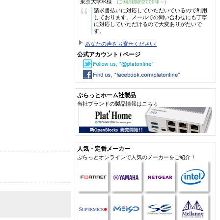
東京大学/K様
(ご利用期間2009年～)
“
請求書払いに対応していただいているので利用
しております。メールでの問い合わせにも丁寧
に対応していただけるので大変ありがたいで
す。
あなたの声をお寄せください!
公式アカウント / ページ
ぷらっとホーム社製品
当社ブランドの製品情報はこちら
人気・定番メーカー
ぷらっとオンラインで人気のメーカーをご紹介！