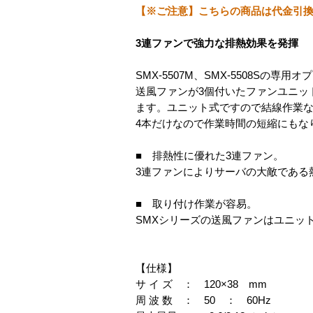
【※ご注意】こちらの商品は代金引
3連ファンで強力な排熱効果を発揮
SMX-5507M、SMX-5508Sの専
送風ファンが3個付いたファンユニッ
ます。ユニット式ですので結線作業な
4本だけなので作業時間の短縮にもな
■ 排熱性に優れた3連ファン。
3連ファンによりサーバの大敵である
■ 取り付け作業が容易。
SMXシリーズの送風ファンはユニッ
【仕様】
サ イ ズ ： 120×38 mm
周 波 数 ： 50 ： 60Hz