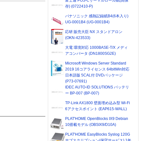
富士通 POS-Cサーマルロール紙(高保
存) (0722410-P)
パナソニック 感熱記録紙B4(6本入り)
UG-0001B4 (UG-0001B4)
応研 販売大臣 NX スタンドアロン
(OKN-423533)
大電 環境対応 1000BASE-T/X メディ
アコンバータ (DN1800SG2E)
Microsoft Windows Server Standard
2019 16コアライセンス 64bitWin対応
日本語版 5CAL付 DVDパッケージ
(P73-07691)
IDEC AUTO-ID SOLUTIONS バッテリ
ー BP-007 (BP-007)
TP-Link AX1800 壁面埋め込み型 Wi-Fi
6アクセスポイント (EAP615-WALL)
PLAT'HOME OpenBlocks IX9 Debian
10搭載モデル (OBSIX9/D10A)
PLAT'HOME EasyBlocks Syslog 120G
サブスクリプション(保守サービス) 1年