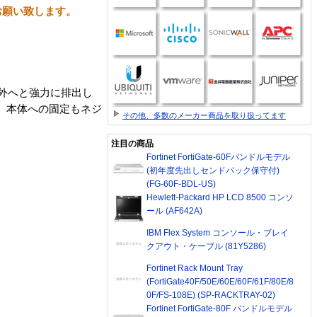
お願い致します。
外へと強力に排出し
。本体への固定もネジ
その他、多数のメーカー商品を取り扱ってます
注目の商品
Fortinet FortiGate-60Fバンドルモデル
(初年度先出しセンドバック保守付)
(FG-60F-BDL-US)
Hewlett-Packard HP LCD 8500 コンソ
ール (AF642A)
IBM Flex System コンソール・ブレイ
クアウト・ケーブル (81Y5286)
Fortinet Rack Mount Tray
(FortiGate40F/50E/60E/60F/61F/80E/8
0F/FS-108E) (SP-RACKTRAY-02)
Fortinet FortiGate-80F バンドルモデル