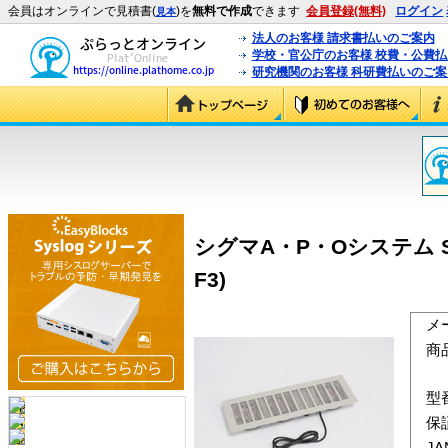
会員はオンラインで見積書(
)を
無料で作成
できます
会員登録(無料)
ログイン
見本
法人のお客様 請求書払いのご案内
学校・官公庁のお客様 校費・公費
研究機関のお客様 科研費払いのご案
シグマA・P・Oシステム SM
F3)
メ
商
型
保
J