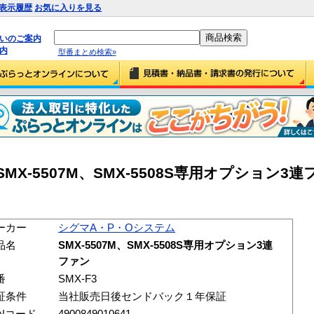
表示履歴
お気に入りを見る
払いのご案内
内
型番まとめ検索»
X-5507M、SMX-5508S専用オプション3連フ
ーカー
シグマA・P・Oシステム
品名
SMX-5507M、SMX-5508S専用オプション3連
ファン
番
SMX-F3
証条件
当社販売日後センドバック１年保証
ANコード
4900849010641