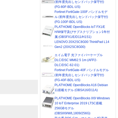
(初年度先出しセンドバック保守付)
(FG-80F-BDL-US)
Fortinet FortiGate-100F バンドルモデ
ル (初年度先出しセンドバック保守付)
(FG-100F-BDL-US)
PLAT'HOME OpenBlocks IoT FX1/E
H/W保守及びサブスクリプション1年付
属 (OBSFX1/E/D11/H1S1)
LENOVO 20X2SC8G00 ThinkPad L14
Gen2 (20X2SC8G00)
エイム電子 光ファイバーケーブル
DLC/DSC MM62.5 1m (AFP2-
DLC/DSC-62-01)
Fortinet FortiGate-40F バンドルモデル
(初年度先出しセンドバック保守付)
(FG-40F-BDL-US)
PLAT'HOME OpenBlocks A16 Debian
11搭載モデル (OBSA16/D11A)
PLAT'HOME OpenBlocks IX9 Windows
10 IoT Enterprise 2019 LTSC搭載
256GBモデル
(OBSIX9/W/L1809/256G)