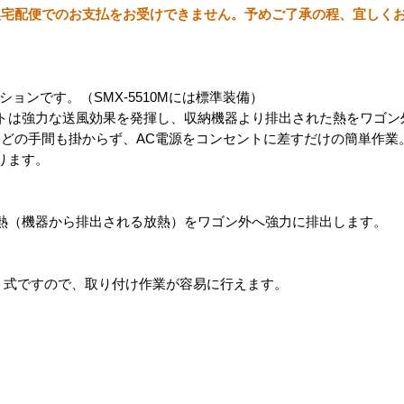
換宅配便でのお支払をお受けできません。予めご了承の程、宜しく
用オプションです。（SMX-5510Mには標準装備）
トは強力な送風効果を発揮し、収納機器より排出された熱をワゴン
どの手間も掛からず、AC電源をコンセントに差すだけの簡単作業
ります。
熱（機器から排出される放熱）をワゴン外へ強力に排出します。
ト式ですので、取り付け作業が容易に行えます。