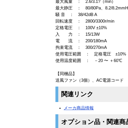
最大風量 ： 2.6/3.1?（min）
最大静圧 ： 80/80Pa、8.2/8.2mmH
騒 音 ： 38/42dB A
回転速度 ： 2800/3300r/min
定格電圧 ： 100V ±10%
入 力 ： 15/13W
電 流 ： 200/180mA
拘束電流 ： 300/270mA
使用電圧範囲 ： 定格電圧 ±10%
使用温度範囲 ： －20 〜 ＋60℃
【同梱品】
送風ファン（3個）、AC電源コード
関連リンク
メーカ商品情報
オプション品・関連商