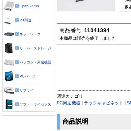
OpenBlocks
返
IoT関連
商品番号
11041394
ネットワーク
本商品は販売を終了しました
サーバ・ストレージ
パソコン・周辺機器
PCパーツ
サプライ
関連カテゴリ
PC周辺機器
|
ラックキャビネット
|
S
ソフト・ライセンス
商品説明