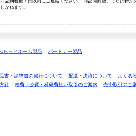
商品到着後７日以内にご連絡ください。 商品開封後、または特別
たしかねます。
ぷらっとホーム製品
パートナー製品
品書・請求書の発行について
配送・決済について
よくあ
方針
校費・公費・科研費払い取引のご案内
売掛取引のご