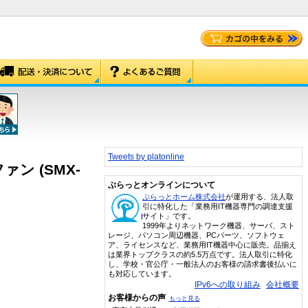
Tweets by platonline
ァン (SMX-
ぷらっとオンラインについて
ぷらっとホーム株式会社
が運用する、法人取
引に特化した「業務用IT機器専門の調達支援
サイト」です。
1999年よりネットワーク機器、サーバ、スト
レージ、パソコン周辺機器、PCパーツ、ソフトウェ
ア、ライセンスなど、業務用IT機器中心に販売。品揃え
は業界トップクラスの約5.5万点です。法人取引に特化
し、学校・官公庁・一般法人のお客様の請求書後払いに
も対応しています。
IPv6への取り組み
会社概要
お客様からの声
もっと見る