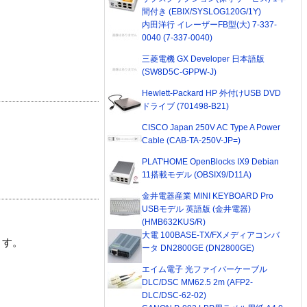
間付き (EBIX/SYSLOG120G/1Y)
内田洋行 イレーザーFB型(大) 7-337-
0040 (7-337-0040)
三菱電機 GX Developer 日本語版
(SW8D5C-GPPW-J)
Hewlett-Packard HP 外付けUSB DVD
ドライブ (701498-B21)
CISCO Japan 250V AC Type A Power
Cable (CAB-TA-250V-JP=)
PLAT'HOME OpenBlocks IX9 Debian
11搭載モデル (OBSIX9/D11A)
金井電器産業 MINI KEYBOARD Pro
USBモデル 英語版 (金井電器)
(HMB632KUS/R)
大電 100BASE-TX/FXメディアコンバ
ます。
ータ DN2800GE (DN2800GE)
エイム電子 光ファイバーケーブル
DLC/DSC MM62.5 2m (AFP2-
DLC/DSC-62-02)