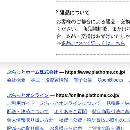
返品について
お客様のご都合による返品・交
ください。 商品開封後、または
合、返品・交換はお受けいたし
⇒
返品について詳しくはこちら
ぷらっとホーム株式会社
—
https://www.plathome.co.jp/
会社概要
株主・投資家情報
電子公告
OpenBlocks
ぷらっとオンライン
—
https://online.plathome.co.jp/
ご利用ガイド
ぷらっとオンラインについて
見積書・納
配送・決済について
よくあるご質問
特定商取引法に基
個人情報取り扱い方針
校費・公費・科研費払い取引のご
IPv6への取り組み
お客様からの声
ご注文の取り消し