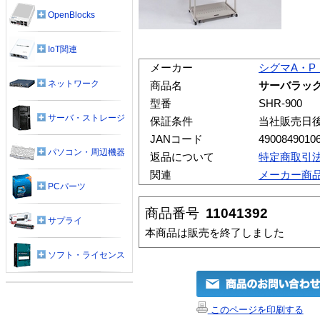
OpenBlocks
IoT関連
メーカー
シグマA・P
ネットワーク
商品名
サーバラック 
型番
SHR-900
サーバ・ストレージ
保証条件
当社販売日
JANコード
4900849010
パソコン・周辺機器
返品について
特定商取引
関連
メーカー商
PCパーツ
商品番号
11041392
サプライ
本商品は販売を終了しました
ソフト・ライセンス
このページを印刷する