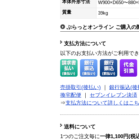
本体外形寸法
W900×D650〜880
質量
39kg
ぷらっとオンライン ご購入の
支払方法について
以下のお支払い方法がご利用で
売掛取引(後払い)
｜
銀行振込(後
換宅配便
｜
セブンイレブン決済
⇒
支払方法について詳しくはこ
送料について
1つのご注文毎に
一律1,100円(税