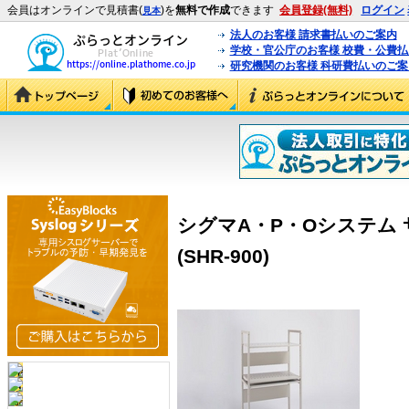
会員はオンラインで見積書(
)を
無料で作成
できます
会員登録(無料)
ログイン
見本
法人のお客様 請求書払いのご案内
学校・官公庁のお客様 校費・公費
研究機関のお客様 科研費払いのご案
シグマA・P・Oシステム サ
(SHR-900)