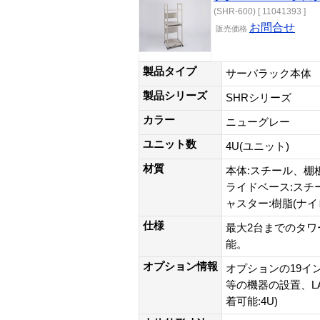
(SHR-600) [ 11041393 ]
お問合せ
販売価格
製品タイプ
サーバラック本体
製品シリーズ
SHRシリーズ
カラー
ニューグレー
ユニット数
4U(ユニット)
材質
本体:スチール、棚
ライドベース:スチ
ャスター:樹脂(ナイ
仕様
最大2台までのタ
能。
オプション情報
オプションの19イ
等の機器の設置、L
着可能:4U)