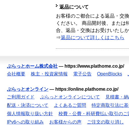
返品について
お客様のご都合による返品・交
ください。 商品開封後、または
合、返品・交換はお受けいたし
⇒
返品について詳しくはこちら
ぷらっとホーム株式会社
—
https://www.plathome.co.jp/
会社概要
株主・投資家情報
電子公告
OpenBlocks
ぷらっとオンライン
—
https://online.plathome.co.jp/
ご利用ガイド
ぷらっとオンラインについて
見積書・納
配送・決済について
よくあるご質問
特定商取引法に基
個人情報取り扱い方針
校費・公費・科研費払い取引のご
IPv6への取り組み
お客様からの声
ご注文の取り消し