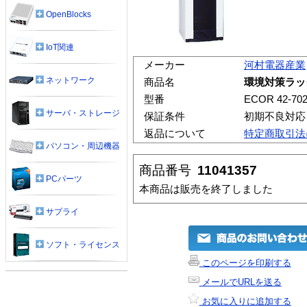
OpenBlocks
IoT関連
メーカー
河村電器産業
ネットワーク
商品名
環境対策ラック 
型番
ECOR 42-70
サーバ・ストレージ
保証条件
初期不良対応
返品について
特定商取引法
パソコン・周辺機器
商品番号
11041357
PCパーツ
本商品は販売を終了しました
サプライ
ソフト・ライセンス
このページを印刷する
メールでURLを送る
お気に入りに追加する