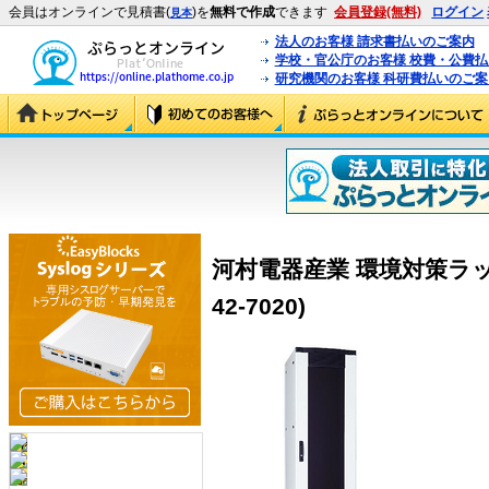
会員はオンラインで見積書(
)を
無料で作成
できます
会員登録(無料)
ログイン
見本
法人のお客様 請求書払いのご案内
学校・官公庁のお客様 校費・公費
研究機関のお客様 科研費払いのご案
河村電器産業 環境対策ラック E
42-7020)