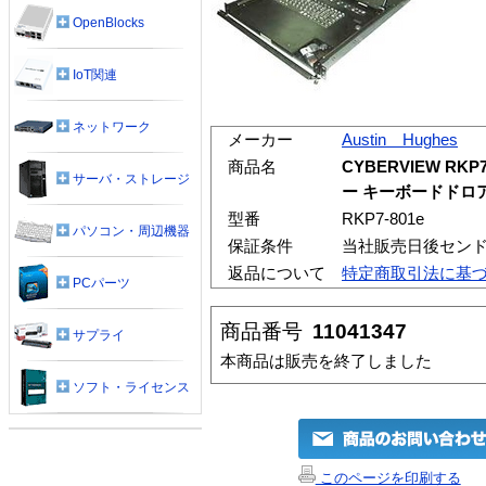
OpenBlocks
IoT関連
ネットワーク
メーカー
Austin Hughes
商品名
CYBERVIEW RKP
サーバ・ストレージ
ー キーボードドロア
型番
RKP7-801e
パソコン・周辺機器
保証条件
当社販売日後セン
返品について
特定商取引法に基
PCパーツ
商品番号
11041347
サプライ
本商品は販売を終了しました
ソフト・ライセンス
このページを印刷する