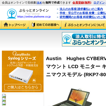
会員はオンラインで見積書(
)を
無料で作成
できます
会員登録(無料)
ログイン
見本
法人のお客様 請求書払いのご案内
学校・官公庁のお客様 校費・公費
研究機関のお客様 科研費払いのご案
Austin Hughes CYBER
マウント LCD モニター 
ニマウスモデル (RKP7-80