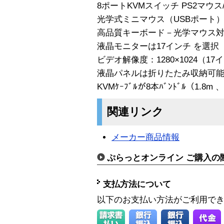
8ポートKVMスイッチ PS2マウ
光学式ミニマウス（USBポート
高品質キーボード－光学マウス
液晶モニターは17インチ を選択
ビデオ解像度：1280×1024（17
液晶パネルは折りたたみ収納可
KVMｹｰﾌﾞﾙが8本ﾊﾞﾝﾄﾞﾙ（1
関連リンク
メーカー商品情報
ぷらっとオンライン ご購入の
支払方法について
以下のお支払い方法がご利用で