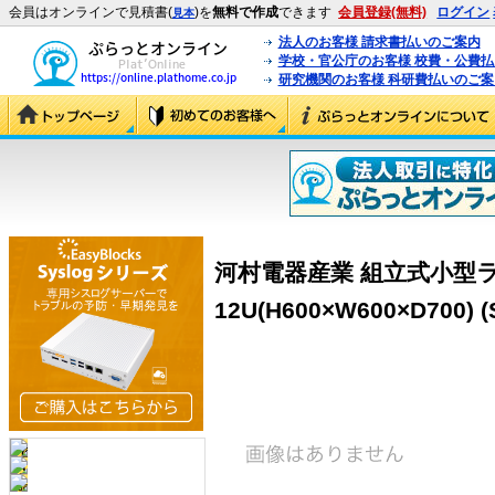
会員はオンラインで見積書(
)を
無料で作成
できます
会員登録(無料)
ログイン
見本
法人のお客様 請求書払いのご案内
学校・官公庁のお客様 校費・公費
研究機関のお客様 科研費払いのご案
河村電器産業 組立式小型
12U(H600×W600×D700) (