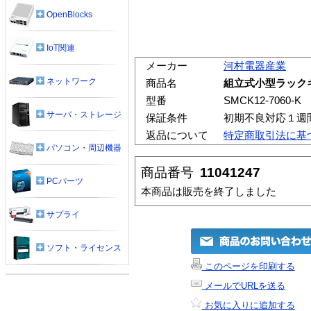
OpenBlocks
IoT関連
メーカー
河村電器産業
ネットワーク
商品名
組立式小型ラックキット
型番
SMCK12-7060-K
サーバ・ストレージ
保証条件
初期不良対応１週
返品について
特定商取引法に基
パソコン・周辺機器
商品番号
11041247
PCパーツ
本商品は販売を終了しました
サプライ
ソフト・ライセンス
このページを印刷する
メールでURLを送る
お気に入りに追加する