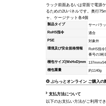
ラック前面あるいは背面で電源
るための2Uパネルです。奥行75
ャ、ケージナット各4個
製品タイプ
サーバラ
RoHS指令
適合
PSE
対象外
環境及び安全規格情報
RoHS指令
番号の3桁目
梱包サイズ(WxHxD)mm
137mmx5
梱包重量
約1140g
ぷらっとオンライン ご購入の
支払方法について
以下のお支払い方法がご利用で