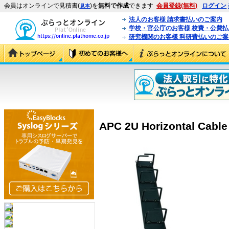
会員はオンラインで見積書(
)を
無料で作成
できます
会員登録(無料)
ログイン
見本
法人のお客様 請求書払いのご案内
学校・官公庁のお客様 校費・公費
研究機関のお客様 科研費払いのご案
APC 2U Horizontal Cable