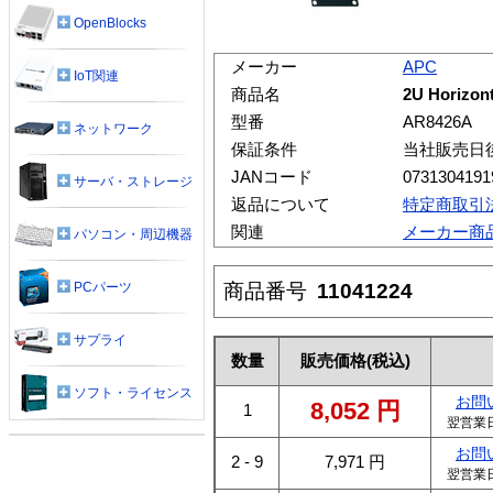
OpenBlocks
メーカー
APC
IoT関連
商品名
2U Horizont
型番
AR8426A
ネットワーク
保証条件
当社販売日
JANコード
0731304191
サーバ・ストレージ
返品について
特定商取引
関連
メーカー商
パソコン・周辺機器
商品番号
11041224
PCパーツ
サプライ
数量
販売価格
(税込)
ソフト・ライセンス
お問
8,052
円
1
翌営業
お問
2 - 9
7,971
円
翌営業