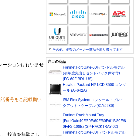
その他、多数のメーカー商品を取り扱ってます
注目の商品
トレーションは行いませ
Fortinet FortiGate-60Fバンドルモデル
(初年度先出しセンドバック保守付)
(FG-60F-BDL-US)
Hewlett-Packard HP LCD 8500 コンソ
ール (AF642A)
電話番号をご記載願い
IBM Flex System コンソール・ブレイ
クアウト・ケーブル (81Y5286)
Fortinet Rack Mount Tray
(FortiGate40F/50E/60E/60F/61F/80E/8
0F/FS-108E) (SP-RACKTRAY-02)
Fortinet FortiGate-80F バンドルモデル
し、 投資を無駄にし