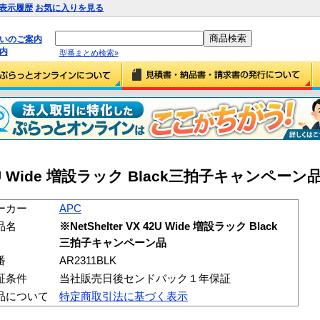
表示履歴
お気に入りを見る
払いのご案内
内
型番まとめ検索»
 42U Wide 増設ラック Black三拍子キャンペーン品 
ーカー
APC
品名
※NetShelter VX 42U Wide 増設ラック Black
三拍子キャンペーン品
番
AR2311BLK
証条件
当社販売日後センドバック１年保証
品について
特定商取引法に基づく表示