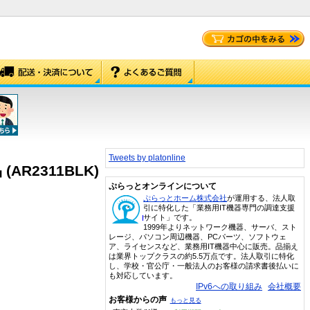
Tweets by platonline
(AR2311BLK)
ぷらっとオンラインについて
ぷらっとホーム株式会社
が運用する、法人取
引に特化した「業務用IT機器専門の調達支援
サイト」です。
1999年よりネットワーク機器、サーバ、スト
レージ、パソコン周辺機器、PCパーツ、ソフトウェ
ア、ライセンスなど、業務用IT機器中心に販売。品揃え
は業界トップクラスの約5.5万点です。法人取引に特化
し、学校・官公庁・一般法人のお客様の請求書後払いに
も対応しています。
IPv6への取り組み
会社概要
お客様からの声
もっと見る