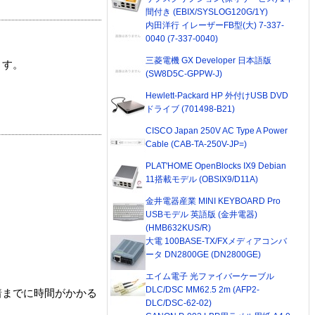
間付き (EBIX/SYSLOG120G/1Y)
内田洋行 イレーザーFB型(大) 7-337-
0040 (7-337-0040)
三菱電機 GX Developer 日本語版
ます。
(SW8D5C-GPPW-J)
Hewlett-Packard HP 外付けUSB DVD
ドライブ (701498-B21)
CISCO Japan 250V AC Type A Power
Cable (CAB-TA-250V-JP=)
PLAT'HOME OpenBlocks IX9 Debian
11搭載モデル (OBSIX9/D11A)
金井電器産業 MINI KEYBOARD Pro
USBモデル 英語版 (金井電器)
(HMB632KUS/R)
大電 100BASE-TX/FXメディアコンバ
ータ DN2800GE (DN2800GE)
エイム電子 光ファイバーケーブル
DLC/DSC MM62.5 2m (AFP2-
着までに時間がかかる
DLC/DSC-62-02)