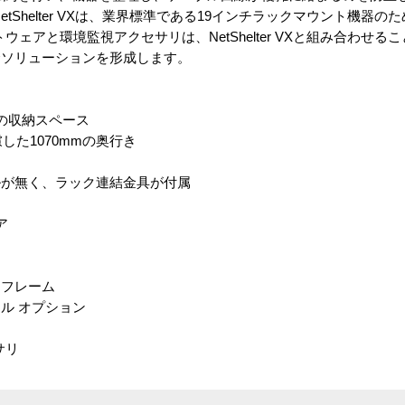
tShelter VXは、業界標準である19インチラックマウント機器
フトウェアと環境監視アクセサリは、NetShelter VXと組み合わせる
合ソリューションを形成します。
cm の収納スペース
した1070mmの奥行き
ルが無く、ラック連結金具が付属
ア
トフレーム
ル オプション
セサリ