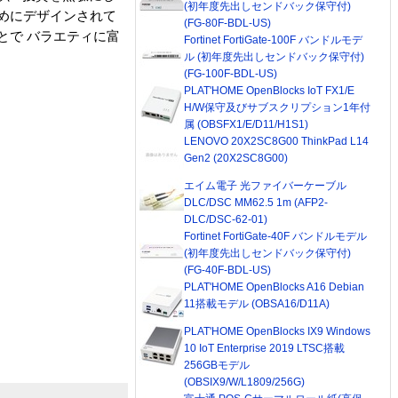
(初年度先出しセンドバック保守付)
のためにデザインされて
(FG-80F-BDL-US)
ことで バラエティに富
Fortinet FortiGate-100F バンドルモデ
ル (初年度先出しセンドバック保守付)
(FG-100F-BDL-US)
PLAT'HOME OpenBlocks IoT FX1/E
H/W保守及びサブスクリプション1年付
属 (OBSFX1/E/D11/H1S1)
LENOVO 20X2SC8G00 ThinkPad L14
Gen2 (20X2SC8G00)
エイム電子 光ファイバーケーブル
DLC/DSC MM62.5 1m (AFP2-
DLC/DSC-62-01)
Fortinet FortiGate-40F バンドルモデル
(初年度先出しセンドバック保守付)
(FG-40F-BDL-US)
PLAT'HOME OpenBlocks A16 Debian
11搭載モデル (OBSA16/D11A)
PLAT'HOME OpenBlocks IX9 Windows
10 IoT Enterprise 2019 LTSC搭載
256GBモデル
(OBSIX9/W/L1809/256G)