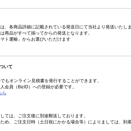
ては、各商品詳細に記載されている発送日にて当社より発送いたし
送は商品がすべて揃ってからの発送となります。
ヤマト運輸」からお選びいただけます
ついて
つでもオンライン見積書を発行することができます。
会員（BizID）への登録が必要です。
ちら
ましては、ご注文後に別途郵送しております。
のため、ご注文日時（土日祝にかかる場合等）によりましては、到