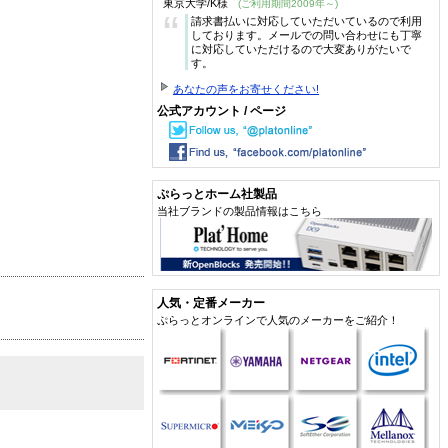
東京大学/K様
(ご利用期間2009年～)
“
請求書払いに対応していただいているので利用
しております。メールでの問い合わせにも丁寧
に対応していただけるので大変ありがたいで
す。
あなたの声をお寄せください!
公式アカウント / ページ
ぷらっとホーム社製品
当社ブランドの製品情報はこちら
人気・定番メーカー
ぷらっとオンラインで人気のメーカーをご紹介！