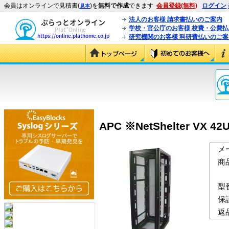
会員はオンラインで見積書(
)を
無料で作成
できます
会員登録(無料)
ログイン
見本
法人のお客様 請求書払いのご案内
学校・官公庁のお客様 校費・公費
研究機関のお客様 科研費払いのご案
APC ※NetShelter VX
メ
商
型
保
返