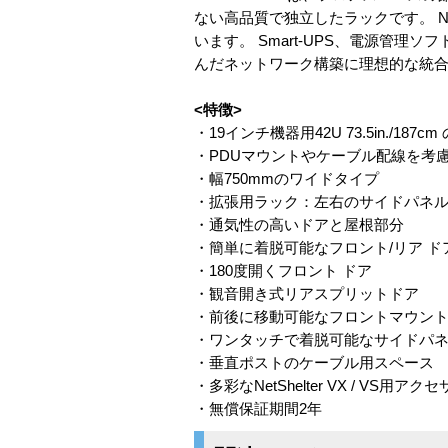
ない高品質で独立したラックです。 Ne
います。 Smart-UPS、電源管理ソ
んだネットワーク構築に理想的な統
<特徴>
・19インチ機器用42U 73.5in./187
・PDUマウントやケーブル配線を考慮
・幅750mmのワイドタイプ
・拡張用ラック：左右のサイドパネ
・通気性の高いドアと屋根部分
・簡単に着脱可能なフロント/リア ド
・180度開くフロント ドア
・観音開き式リアスプリットドア
・前後に移動可能なフロントマウン
・ワンタッチで着脱可能なサイドパネ
・垂直ポストのケーブル用スペース
・多彩なNetShelter VX / VS用アク
・無償保証期間2年