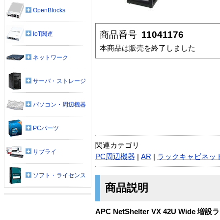
OpenBlocks
商品番号
11041176
IoT関連
本商品は販売を終了しました
ネットワーク
サーバ・ストレージ
パソコン・周辺機器
PCパーツ
関連カテゴリ
サプライ
PC周辺機器
|
AR
|
ラックキャビネッ
ソフト・ライセンス
商品説明
APC NetShelter VX 42U Wid