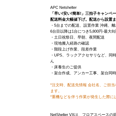
APC Netshelter
「早い!安い!簡単!」三拍子キャンペ
配送料金大幅値下げ。配送から設置
・5台までの配送、設置作業 沖縄、
6台目以降は1台につき5,800円-最大8
・土日祝祭日、早朝、夜間配送
・現地搬入経路の確認
・階段上げ作業、段差作業
・UPS、ラックアクセサリなど、同
ん
・床養生のご提供
・架台作成、アンカー工事、架台同
*注文時、配送先情報 会社名、ご担
ます。
*重機などを伴う作業が発生した際に
NetShelter VXは、フロアス