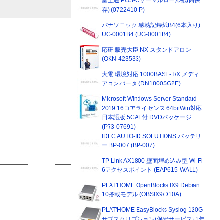
富士通 POS-Cサーマルロール紙(高保
存) (0722410-P)
パナソニック 感熱記録紙B4(6本入り)
UG-0001B4 (UG-0001B4)
応研 販売大臣 NX スタンドアロン
(OKN-423533)
大電 環境対応 1000BASE-T/X メディ
アコンバータ (DN1800SG2E)
Microsoft Windows Server Standard
2019 16コアライセンス 64bitWin対応
日本語版 5CAL付 DVDパッケージ
(P73-07691)
IDEC AUTO-ID SOLUTIONS バッテリ
ー BP-007 (BP-007)
TP-Link AX1800 壁面埋め込み型 Wi-Fi
6アクセスポイント (EAP615-WALL)
PLAT'HOME OpenBlocks IX9 Debian
10搭載モデル (OBSIX9/D10A)
PLAT'HOME EasyBlocks Syslog 120G
サブスクリプション(保守サービス) 1年