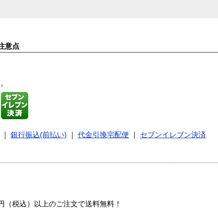
注意点
す。
｜
銀行振込(前払い)
｜
代金引換宅配便
｜
セブンイレブン決済
00円（税込）以上のご注文で送料無料！