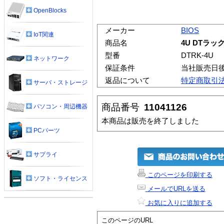
OpenBlocks
メーカー
BIOS
IoT関連
商品名
4U DTラック
型番
DTRK-4U
ネットワーク
保証条件
当社販売日
返品について
特定商取引
サーバ・ストレージ
商品番号
11041126
パソコン・周辺機器
本商品は販売を終了しました
PCパーツ
サプライ
このページを印刷する
ソフト・ライセンス
メールでURLを送る
お気に入りに追加する
このページのURL