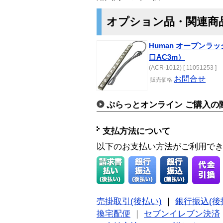
オプション品・関連商
Human オープンラ
口AC3m）
(ACR-1012) [ 11051253 ]
お問合せ
販売価格
ぷらっとオンライン ご購入の
支払方法について
以下のお支払い方法がご利用で
売掛取引(後払い)
｜
銀行振込(後
換宅配便
｜
セブンイレブン決済