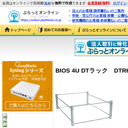
会員はオンラインで見積書(
)を
無料で作成
できます
会員登録(無料)
ログイン
見本
法人のお客様 請求書払いのご案内
学校・官公庁のお客様 校費・公費
研究機関のお客様 科研費払いのご案
BIOS 4U DTラック DTRK-