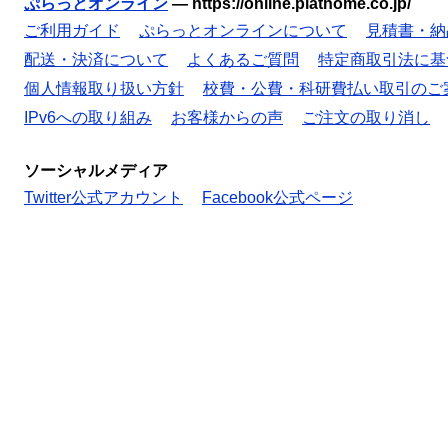
ぷらっとオンライン
—
https://online.plathome.co.jp/
ご利用ガイド
ぷらっとオンラインについて
見積書・納
配送・決済について
よくあるご質問
特定商取引法に基
個人情報取り扱い方針
校費・公費・科研費払い取引のご
IPv6への取り組み
お客様からの声
ご注文の取り消し
ソーシャルメディア
Twitter公式アカウント
Facebook公式ページ