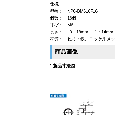
仕様
型番： NP0-BM618F16
個数： 16個
呼び： M6
長さ： L0：18mm、L1：14mm
材質： ねじ：鉄、ニッケルメ
商品画像
製品寸法図