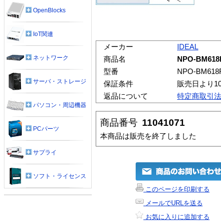
OpenBlocks
IoT関連
メーカー
IDEAL
ネットワーク
商品名
NPO-BM61
型番
NPO-BM618
サーバ・ストレージ
保証条件
販売日より1
返品について
特定商取引
パソコン・周辺機器
商品番号
11041071
PCパーツ
本商品は販売を終了しました
サプライ
ソフト・ライセンス
このページを印刷する
メールでURLを送る
お気に入りに追加する