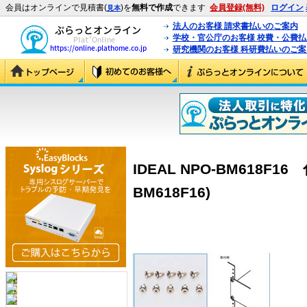
会員はオンラインで見積書(
)を
無料で作成
できます
会員登録(無料)
ログイン
見本
法人のお客様 請求書払いのご案内
学校・官公庁のお客様 校費・公費
研究機関のお客様 科研費払いのご案
IDEAL NPO-BM618F16
BM618F16)