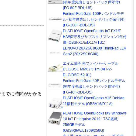
(初年度先出しセンドバック保守付)
(FG-80F-BDL-US)
Fortinet FortiGate-100F バンドルモデ
ル (初年度先出しセンドバック保守付)
(FG-100F-BDL-US)
PLAT'HOME OpenBlocks IoT FX1/E
H/W保守及びサブスクリプション1年付
属 (OBSFX1/E/D11/H1S1)
LENOVO 20X2SC8G00 ThinkPad L14
Gen2 (20X2SC8G00)
エイム電子 光ファイバーケーブル
DLC/DSC MM62.5 1m (AFP2-
DLC/DSC-62-01)
Fortinet FortiGate-40F バンドルモデル
(初年度先出しセンドバック保守付)
(FG-40F-BDL-US)
着までに時間がかかる
PLAT'HOME OpenBlocks A16 Debian
11搭載モデル (OBSA16/D11A)
PLAT'HOME OpenBlocks IX9 Windows
10 IoT Enterprise 2019 LTSC搭載
256GBモデル
(OBSIX9/W/L1809/256G)