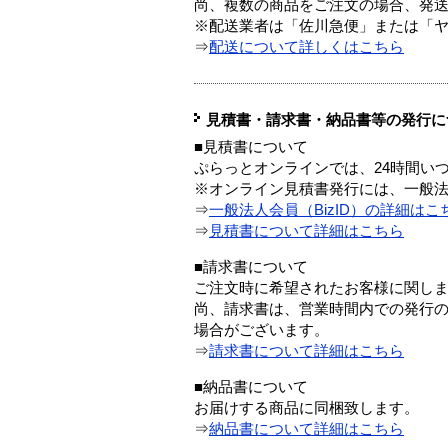
尚、複数の商品をご注文の場合、発
※配送業者は「佐川急便」または「
⇒
配送について詳しくはこちら
見積書・請求書・納品書等の発行に
■見積書について
ぷらっとオンラインでは、24時間い
※オンライン見積書発行には、一般法人
⇒
一般法人会員（BizID）の詳細はこ
⇒
見積書について詳細はこちら
■請求書について
ご注文時に希望されたお客様に関し
尚、請求書は、営業時間内での発行
場合がございます。
⇒
請求書について詳細はこちら
■納品書について
お届けする商品に同梱致します。
⇒
納品書について詳細はこちら