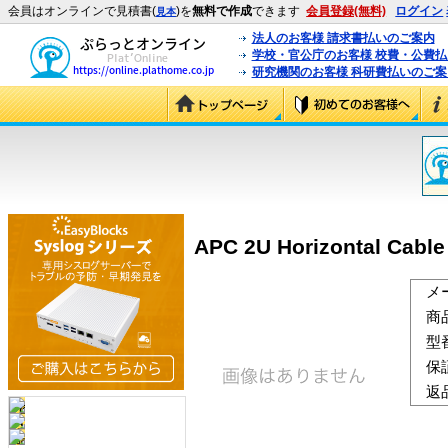
会員はオンラインで見積書(
)を
無料で作成
できます
会員登録(無料)
ログイン
見本
法人のお客様 請求書払いのご案内
学校・官公庁のお客様 校費・公費
研究機関のお客様 科研費払いのご案
APC 2U Horizontal Cable
メ
商
型
保
返