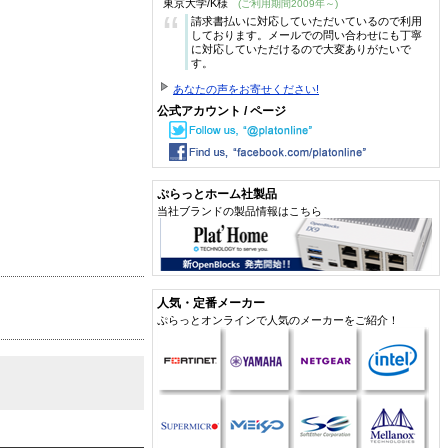
東京大学/K様
(ご利用期間2009年～)
“
請求書払いに対応していただいているので利用
しております。メールでの問い合わせにも丁寧
に対応していただけるので大変ありがたいで
す。
あなたの声をお寄せください!
公式アカウント / ページ
ぷらっとホーム社製品
当社ブランドの製品情報はこちら
人気・定番メーカー
ぷらっとオンラインで人気のメーカーをご紹介！