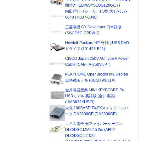
間付き (EBIX/SYSLOG120G/1Y)
内田洋行 イレーザーFB型(大) 7-337-
0040 (7-337-0040)
三菱電機 GX Developer 日本語版
(SW8D5C-GPPW-J)
Hewlett-Packard HP 外付けUSB DVD
ドライブ (701498-B21)
CISCO Japan 250V AC Type A Power
Cable (CAB-TA-250V-JP=)
PLAT'HOME OpenBlocks IX9 Debian
11搭載モデル (OBSIX9/D11A)
金井電器産業 MINI KEYBOARD Pro
USBモデル 英語版 (金井電器)
(HMB632KUS/R)
大電 100BASE-TX/FXメディアコンバ
ータ DN2800GE (DN2800GE)
エイム電子 光ファイバーケーブル
DLC/DSC MM62.5 2m (AFP2-
DLC/DSC-62-02)