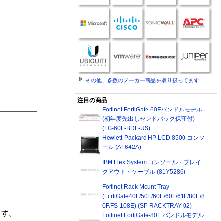
その他、多数のメーカー商品を取り扱ってます
注目の商品
Fortinet FortiGate-60Fバンドルモデル
(初年度先出しセンドバック保守付)
(FG-60F-BDL-US)
Hewlett-Packard HP LCD 8500 コンソ
ール (AF642A)
IBM Flex System コンソール・ブレイ
クアウト・ケーブル (81Y5286)
Fortinet Rack Mount Tray
(FortiGate40F/50E/60E/60F/61F/80E/8
0F/FS-108E) (SP-RACKTRAY-02)
ます。
Fortinet FortiGate-80F バンドルモデル