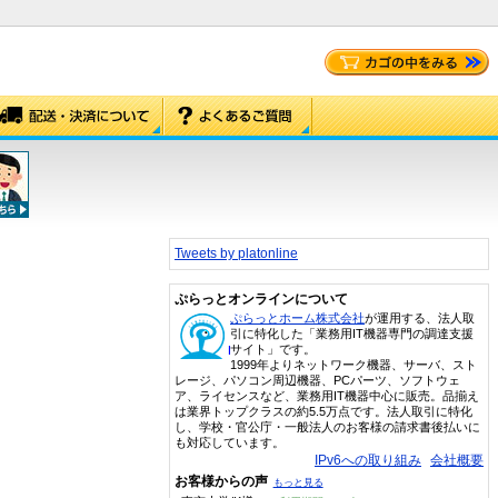
Tweets by platonline
ぷらっとオンラインについて
ぷらっとホーム株式会社
が運用する、法人取
引に特化した「業務用IT機器専門の調達支援
サイト」です。
1999年よりネットワーク機器、サーバ、スト
レージ、パソコン周辺機器、PCパーツ、ソフトウェ
ア、ライセンスなど、業務用IT機器中心に販売。品揃え
は業界トップクラスの約5.5万点です。法人取引に特化
し、学校・官公庁・一般法人のお客様の請求書後払いに
も対応しています。
IPv6への取り組み
会社概要
お客様からの声
もっと見る