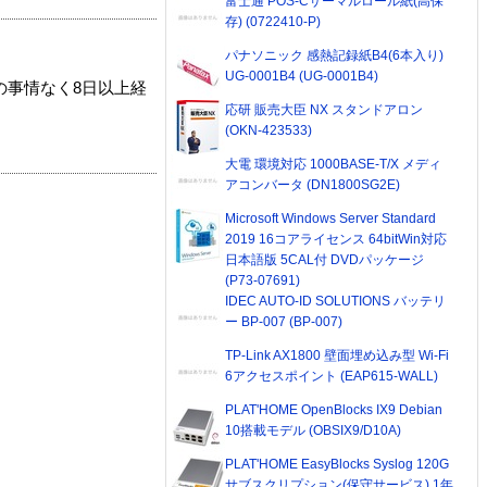
富士通 POS-Cサーマルロール紙(高保
存) (0722410-P)
パナソニック 感熱記録紙B4(6本入り)
UG-0001B4 (UG-0001B4)
の事情なく8日以上経
応研 販売大臣 NX スタンドアロン
(OKN-423533)
大電 環境対応 1000BASE-T/X メディ
アコンバータ (DN1800SG2E)
Microsoft Windows Server Standard
2019 16コアライセンス 64bitWin対応
日本語版 5CAL付 DVDパッケージ
(P73-07691)
IDEC AUTO-ID SOLUTIONS バッテリ
ー BP-007 (BP-007)
TP-Link AX1800 壁面埋め込み型 Wi-Fi
6アクセスポイント (EAP615-WALL)
PLAT'HOME OpenBlocks IX9 Debian
10搭載モデル (OBSIX9/D10A)
PLAT'HOME EasyBlocks Syslog 120G
サブスクリプション(保守サービス) 1年