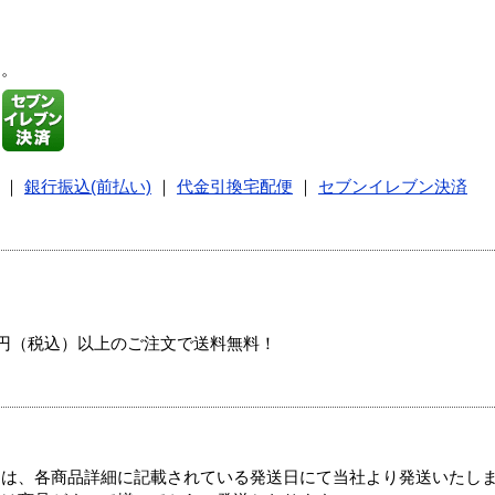
す。
｜
銀行振込(前払い)
｜
代金引換宅配便
｜
セブンイレブン決済
00円（税込）以上のご注文で送料無料！
ては、各商品詳細に記載されている発送日にて当社より発送いたし