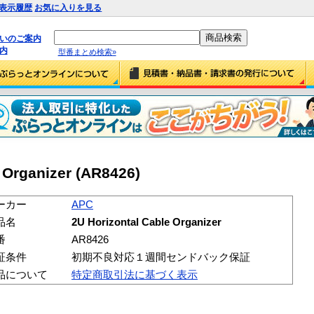
表示履歴
お気に入りを見る
払いのご案内
内
型番まとめ検索»
 Organizer (AR8426)
ーカー
APC
品名
2U Horizontal Cable Organizer
番
AR8426
証条件
初期不良対応１週間センドバック保証
品について
特定商取引法に基づく表示