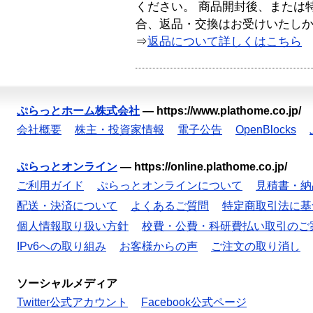
ください。 商品開封後、または
合、返品・交換はお受けいたし
⇒
返品について詳しくはこちら
ぷらっとホーム株式会社
—
https://www.plathome.co.jp/
会社概要
株主・投資家情報
電子公告
OpenBlocks
ぷらっとオンライン
—
https://online.plathome.co.jp/
ご利用ガイド
ぷらっとオンラインについて
見積書・納
配送・決済について
よくあるご質問
特定商取引法に基
個人情報取り扱い方針
校費・公費・科研費払い取引のご
IPv6への取り組み
お客様からの声
ご注文の取り消し
ソーシャルメディア
Twitter公式アカウント
Facebook公式ページ