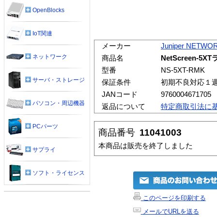
OpenBlocks
IoT関連
メーカー
Juniper NETWO
ネットワーク
商品名
NetScreen-
型番
NS-5XT-RMK
サーバ・ストレージ
保証条件
初期不良対応１
JANコード
9760004671705
パソコン・周辺機器
返品について
特定商取引法に
PCパーツ
商品番号
11041003
本商品は販売を終了しました
サプライ
ソフト・ライセンス
このページを印刷する
メールでURLを送る