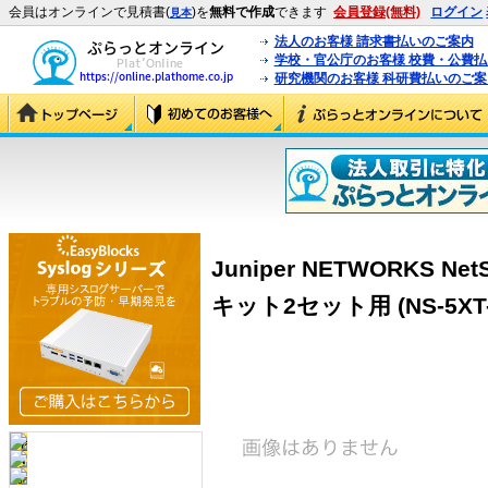
会員はオンラインで見積書(
)を
無料で作成
できます
会員登録(無料)
ログイン
見本
法人のお客様 請求書払いのご案内
学校・官公庁のお客様 校費・公費
研究機関のお客様 科研費払いのご案
Juniper NETWORKS N
キット2セット用 (NS-5XT