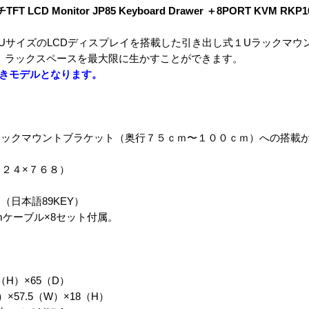
ンチTFT LCD Monitor JP85 Keyboard Drawer ＋8PORT KVM RK
015は15″1UサイズのLCDディスプレイを搭載した引き出し式１Uラック
り、ラックスペースを最大限に生かすことができます。
付きモデルとなります。
ラックマウントブラケット（奥行７５ｃｍ〜１００ｃｍ）への搭載
。
０２４×７６８）
。
日本語89KEY）
8mケーブル×8セット付属。
（H）×65（D）
×57.5（W）×18（H）