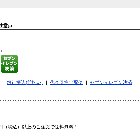
注意点
す。
｜
銀行振込(前払い)
｜
代金引換宅配便
｜
セブンイレブン決済
00円（税込）以上のご注文で送料無料！