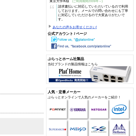
東京大学/K様
(ご利用期間2009年～)
“
請求書払いに対応していただいているので利用
しております。メールでの問い合わせにも丁寧
に対応していただけるので大変ありがたいで
す。
あなたの声をお寄せください!
公式アカウント / ページ
ぷらっとホーム社製品
当社ブランドの製品情報はこちら
人気・定番メーカー
ぷらっとオンラインで人気のメーカーをご紹介！