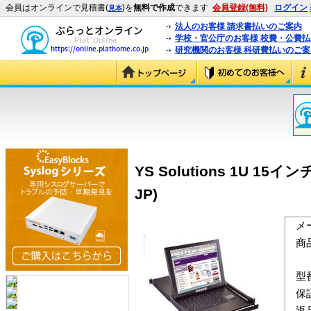
会員はオンラインで見積書(
)を
無料で作成
できます
会員登録(無料)
ログイン
見本
法人のお客様 請求書払いのご案内
学校・官公庁のお客様 校費・公費
研究機関のお客様 科研費払いのご案
YS Solutions 1U 15イ
JP)
メ
商
型
保
返