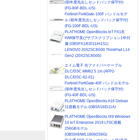
(初年度先出しセンドバック保守付)
(FG-80F-BDL-US)
Fortinet FortiGate-100F バンドルモデ
ル (初年度先出しセンドバック保守付)
(FG-100F-BDL-US)
PLAT'HOME OpenBlocks IoT FX1/E
H/W保守及びサブスクリプション1年付
属 (OBSFX1/E/D11/H1S1)
LENOVO 20X2SC8G00 ThinkPad L14
Gen2 (20X2SC8G00)
エイム電子 光ファイバーケーブル
DLC/DSC MM62.5 1m (AFP2-
DLC/DSC-62-01)
Fortinet FortiGate-40F バンドルモデル
(初年度先出しセンドバック保守付)
(FG-40F-BDL-US)
PLAT'HOME OpenBlocks A16 Debian
11搭載モデル (OBSA16/D11A)
PLAT'HOME OpenBlocks IX9 Windows
10 IoT Enterprise 2019 LTSC搭載
256GBモデル
(OBSIX9/W/L1809/256G)