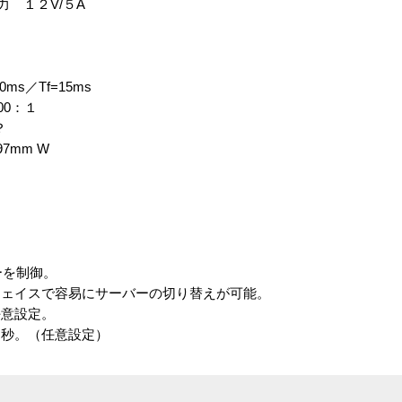
出力 １２V/５A
0ms／Tf=15ms
00：１
？
97mm W
ーを制御。
ェイスで容易にサーバーの切り替えが可能。
意設定。
秒。（任意設定）