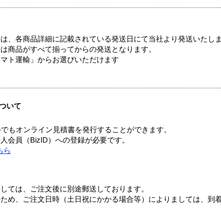
ては、各商品詳細に記載されている発送日にて当社より発送いたし
送は商品がすべて揃ってからの発送となります。
ヤマト運輸」からお選びいただけます
ついて
つでもオンライン見積書を発行することができます。
会員（BizID）への登録が必要です。
ちら
ましては、ご注文後に別途郵送しております。
のため、ご注文日時（土日祝にかかる場合等）によりましては、到