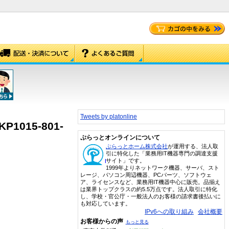
Tweets by platonline
P1015-801-
ぷらっとオンラインについて
ぷらっとホーム株式会社
が運用する、法人取
引に特化した「業務用IT機器専門の調達支援
サイト」です。
1999年よりネットワーク機器、サーバ、スト
レージ、パソコン周辺機器、PCパーツ、ソフトウェ
ア、ライセンスなど、業務用IT機器中心に販売。品揃え
は業界トップクラスの約5.5万点です。法人取引に特化
し、学校・官公庁・一般法人のお客様の請求書後払いに
も対応しています。
IPv6への取り組み
会社概要
お客様からの声
もっと見る