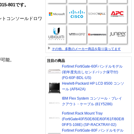
P1015-801です。
マウントコンソールドロワ
その他、多数のメーカー商品を取り扱ってます
が可能。
注目の商品
Fortinet FortiGate-60Fバンドルモデル
(初年度先出しセンドバック保守付)
(FG-60F-BDL-US)
Hewlett-Packard HP LCD 8500 コンソ
ール (AF642A)
IBM Flex System コンソール・ブレイ
クアウト・ケーブル (81Y5286)
Fortinet Rack Mount Tray
(FortiGate40F/50E/60E/60F/61F/80E/8
0F/FS-108E) (SP-RACKTRAY-02)
Fortinet FortiGate-80F バンドルモデル