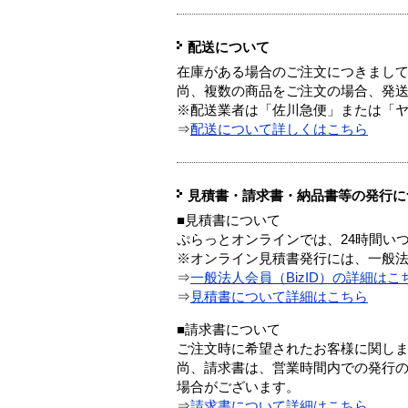
配送について
在庫がある場合のご注文につきまし
尚、複数の商品をご注文の場合、発
※配送業者は「佐川急便」または「
⇒
配送について詳しくはこちら
見積書・請求書・納品書等の発行に
■見積書について
ぷらっとオンラインでは、24時間い
※オンライン見積書発行には、一般法人
⇒
一般法人会員（BizID）の詳細はこ
⇒
見積書について詳細はこちら
■請求書について
ご注文時に希望されたお客様に関し
尚、請求書は、営業時間内での発行
場合がございます。
⇒
請求書について詳細はこちら