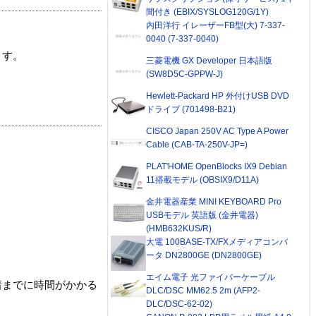
間付き (EBIX/SYSLOG120G/1Y)
内田洋行 イレーザーFB型(大) 7-337-
0040 (7-337-0040)
ます。
三菱電機 GX Developer 日本語版
(SW8D5C-GPPW-J)
Hewlett-Packard HP 外付けUSB DVD
ドライブ (701498-B21)
CISCO Japan 250V AC Type A Power
Cable (CAB-TA-250V-JP=)
PLAT'HOME OpenBlocks IX9 Debian
11搭載モデル (OBSIX9/D11A)
金井電器産業 MINI KEYBOARD Pro
USBモデル 英語版 (金井電器)
(HMB632KUS/R)
大電 100BASE-TX/FXメディアコンバ
ータ DN2800GE (DN2800GE)
エイム電子 光ファイバーケーブル
着までに時間がかかる
DLC/DSC MM62.5 2m (AFP2-
DLC/DSC-62-02)