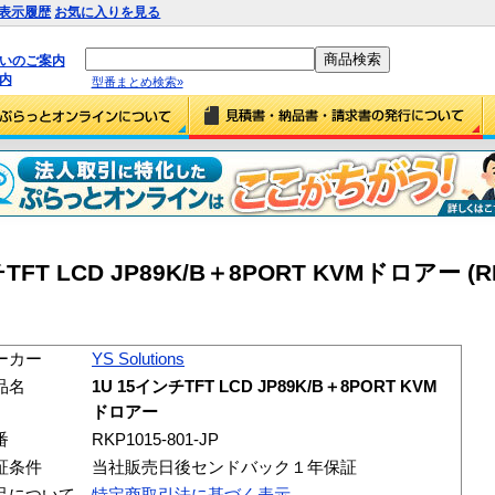
表示履歴
お気に入りを見る
払いのご案内
内
型番まとめ検索»
ンチTFT LCD JP89K/B＋8PORT KVMドロアー (RK
ーカー
YS Solutions
品名
1U 15インチTFT LCD JP89K/B＋8PORT KVM
ドロアー
番
RKP1015-801-JP
証条件
当社販売日後センドバック１年保証
品について
特定商取引法に基づく表示