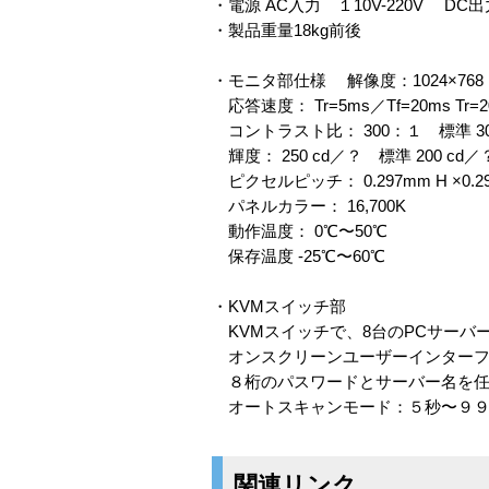
・電源 AC入力 １10V-220V DC
・製品重量18kg前後
・モニタ部仕様 解像度：1024×768
応答速度： Tr=5ms／Tf=20ms Tr=2
コントラスト比： 300：１ 標準 3
輝度： 250 cd／？ 標準 200 cd／
ピクセルピッチ： 0.297mm H ×0.2
パネルカラー： 16,700K
動作温度： 0℃〜50℃
保存温度 -25℃〜60℃
・KVMスイッチ部
KVMスイッチで、8台のPCサーバ
オンスクリーンユーザーインターフ
８桁のパスワードとサーバー名を任
オートスキャンモード：５秒〜９９
関連リンク