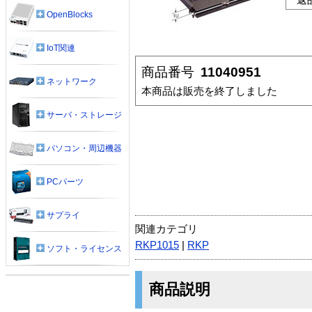
OpenBlocks
IoT関連
商品番号
11040951
ネットワーク
本商品は販売を終了しました
サーバ・ストレージ
パソコン・周辺機器
PCパーツ
サプライ
関連カテゴリ
RKP1015
|
RKP
ソフト・ライセンス
商品説明