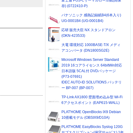
富士通 POS-Cサーマルロール紙(高保
存) (0722410-P)
パナソニック 感熱記録紙B4(6本入り)
UG-0001B4 (UG-0001B4)
応研 販売大臣 NX スタンドアロン
(OKN-423533)
大電 環境対応 1000BASE-T/X メディ
アコンバータ (DN1800SG2E)
Microsoft Windows Server Standard
2019 16コアライセンス 64bitWin対応
日本語版 5CAL付 DVDパッケージ
(P73-07691)
IDEC AUTO-ID SOLUTIONS バッテリ
ー BP-007 (BP-007)
TP-Link AX1800 壁面埋め込み型 Wi-Fi
6アクセスポイント (EAP615-WALL)
PLAT'HOME OpenBlocks IX9 Debian
10搭載モデル (OBSIX9/D10A)
PLAT'HOME EasyBlocks Syslog 120G
サブスクリプション(保守サービス) 1年