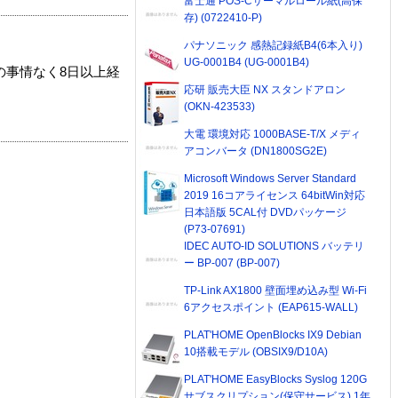
富士通 POS-Cサーマルロール紙(高保
存) (0722410-P)
パナソニック 感熱記録紙B4(6本入り)
UG-0001B4 (UG-0001B4)
の事情なく8日以上経
応研 販売大臣 NX スタンドアロン
(OKN-423533)
大電 環境対応 1000BASE-T/X メディ
アコンバータ (DN1800SG2E)
Microsoft Windows Server Standard
2019 16コアライセンス 64bitWin対応
日本語版 5CAL付 DVDパッケージ
(P73-07691)
IDEC AUTO-ID SOLUTIONS バッテリ
ー BP-007 (BP-007)
TP-Link AX1800 壁面埋め込み型 Wi-Fi
6アクセスポイント (EAP615-WALL)
PLAT'HOME OpenBlocks IX9 Debian
10搭載モデル (OBSIX9/D10A)
PLAT'HOME EasyBlocks Syslog 120G
サブスクリプション(保守サービス) 1年