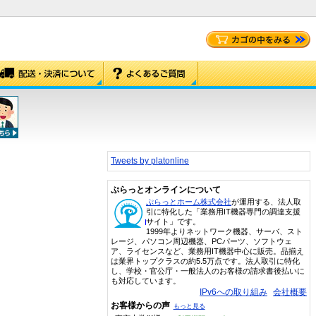
Tweets by platonline
ぷらっとオンラインについて
ぷらっとホーム株式会社
が運用する、法人取
引に特化した「業務用IT機器専門の調達支援
サイト」です。
1999年よりネットワーク機器、サーバ、スト
レージ、パソコン周辺機器、PCパーツ、ソフトウェ
ア、ライセンスなど、業務用IT機器中心に販売。品揃え
は業界トップクラスの約5.5万点です。法人取引に特化
し、学校・官公庁・一般法人のお客様の請求書後払いに
も対応しています。
IPv6への取り組み
会社概要
お客様からの声
もっと見る