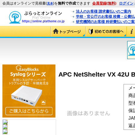
会員はオンラインで見積書(
)を
無料で作成
できます
会員登録(無料)
ログイン
見本
法人のお客様 請求書払いのご案内
学校・官公庁のお客様 校費・公費
研究機関のお客様 科研費払いのご案
APC NetShelter VX 42U 
メ
商
型
保
J
返