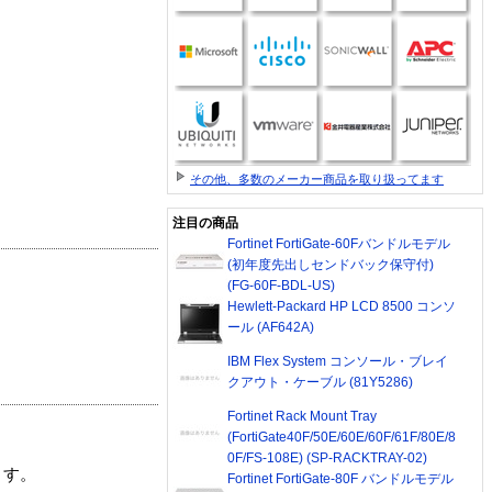
その他、多数のメーカー商品を取り扱ってます
注目の商品
Fortinet FortiGate-60Fバンドルモデル
(初年度先出しセンドバック保守付)
(FG-60F-BDL-US)
Hewlett-Packard HP LCD 8500 コンソ
ール (AF642A)
IBM Flex System コンソール・ブレイ
クアウト・ケーブル (81Y5286)
Fortinet Rack Mount Tray
(FortiGate40F/50E/60E/60F/61F/80E/8
0F/FS-108E) (SP-RACKTRAY-02)
ます。
Fortinet FortiGate-80F バンドルモデル