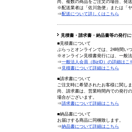
尚、複数の商品をご注文の場合、発
※配送業者は「佐川急便」または「
⇒
配送について詳しくはこちら
見積書・請求書・納品書等の発行に
■見積書について
ぷらっとオンラインでは、24時間い
※オンライン見積書発行には、一般法人
⇒
一般法人会員（BizID）の詳細はこ
⇒
見積書について詳細はこちら
■請求書について
ご注文時に希望されたお客様に関し
尚、請求書は、営業時間内での発行
場合がございます。
⇒
請求書について詳細はこちら
■納品書について
お届けする商品に同梱致します。
⇒
納品書について詳細はこちら