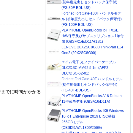
(初年度先出しセンドバック保守付)
(FG-80F-BDL-US)
Fortinet FortiGate-100F バンドルモデ
ル (初年度先出しセンドバック保守付)
(FG-100F-BDL-US)
PLAT'HOME OpenBlocks IoT FX1/E
H/W保守及びサブスクリプション1年付
属 (OBSFX1/E/D11/H1S1)
LENOVO 20X2SC8G00 ThinkPad L14
Gen2 (20X2SC8G00)
エイム電子 光ファイバーケーブル
DLC/DSC MM62.5 1m (AFP2-
DLC/DSC-62-01)
Fortinet FortiGate-40F バンドルモデル
(初年度先出しセンドバック保守付)
(FG-40F-BDL-US)
着までに時間がかかる
PLAT'HOME OpenBlocks A16 Debian
11搭載モデル (OBSA16/D11A)
PLAT'HOME OpenBlocks IX9 Windows
10 IoT Enterprise 2019 LTSC搭載
256GBモデル
(OBSIX9/W/L1809/256G)