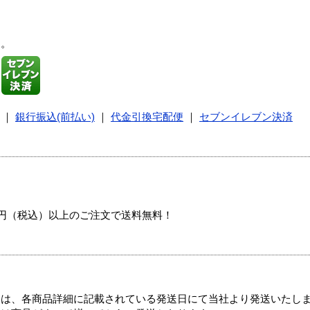
す。
｜
銀行振込(前払い)
｜
代金引換宅配便
｜
セブンイレブン決済
00円（税込）以上のご注文で送料無料！
ては、各商品詳細に記載されている発送日にて当社より発送いたし