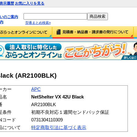
表示履歴
お気に入りを見る
払いのご案内
内
型番まとめ検索»
Black (AR2100BLK)
ーカー
APC
品名
NetShelter VX 42U Black
番
AR2100BLK
証条件
初期不良対応１週間センドバック保証
ANコード
0731304110309
品について
特定商取引法に基づく表示