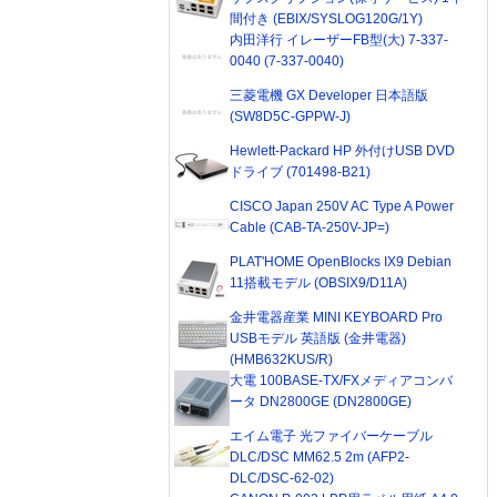
間付き (EBIX/SYSLOG120G/1Y)
内田洋行 イレーザーFB型(大) 7-337-
0040 (7-337-0040)
三菱電機 GX Developer 日本語版
(SW8D5C-GPPW-J)
Hewlett-Packard HP 外付けUSB DVD
ドライブ (701498-B21)
CISCO Japan 250V AC Type A Power
Cable (CAB-TA-250V-JP=)
PLAT'HOME OpenBlocks IX9 Debian
11搭載モデル (OBSIX9/D11A)
金井電器産業 MINI KEYBOARD Pro
USBモデル 英語版 (金井電器)
(HMB632KUS/R)
大電 100BASE-TX/FXメディアコンバ
ータ DN2800GE (DN2800GE)
エイム電子 光ファイバーケーブル
DLC/DSC MM62.5 2m (AFP2-
DLC/DSC-62-02)