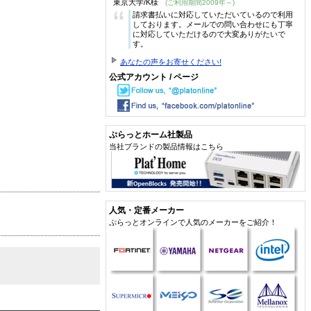
東京大学/K様
(ご利用期間2009年～)
“
請求書払いに対応していただいているので利用
しております。メールでの問い合わせにも丁寧
に対応していただけるので大変ありがたいで
す。
あなたの声をお寄せください!
公式アカウント / ページ
ぷらっとホーム社製品
当社ブランドの製品情報はこちら
人気・定番メーカー
ぷらっとオンラインで人気のメーカーをご紹介！