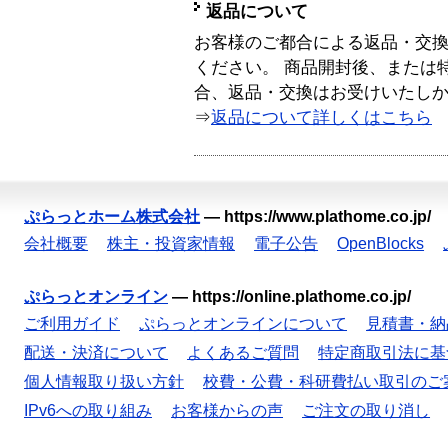
返品について
お客様のご都合による返品・交
ください。 商品開封後、または
合、返品・交換はお受けいたし
⇒
返品について詳しくはこちら
ぷらっとホーム株式会社
—
https://www.plathome.co.jp/
会社概要
株主・投資家情報
電子公告
OpenBlocks
ぷらっとオンライン
—
https://online.plathome.co.jp/
ご利用ガイド
ぷらっとオンラインについて
見積書・納
配送・決済について
よくあるご質問
特定商取引法に基
個人情報取り扱い方針
校費・公費・科研費払い取引のご
IPv6への取り組み
お客様からの声
ご注文の取り消し