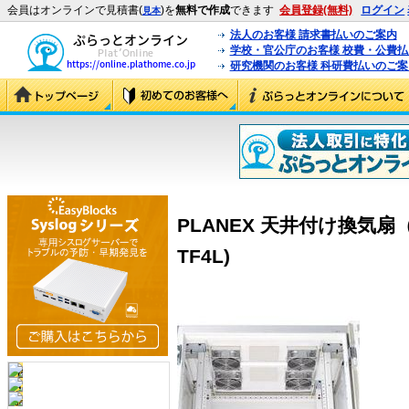
会員はオンラインで見積書(
)を
無料で作成
できます
会員登録(無料)
ログイン
見本
法人のお客様 請求書払いのご案内
学校・官公庁のお客様 校費・公費
研究機関のお客様 科研費払いのご案
PLANEX 天井付け換気扇（
TF4L)