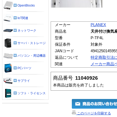
OpenBlocks
IoT関連
メーカー
PLANEX
ネットワーク
商品名
天井付け換気扇
型番
P-TF4L
サーバ・ストレージ
保証条件
対象外
JANコード
494125014595
パソコン・周辺機器
返品について
特定商取引法
関連
メーカー商品
PCパーツ
商品番号
11040926
サプライ
本商品は販売を終了しました
ソフト・ライセンス
このページを印刷する