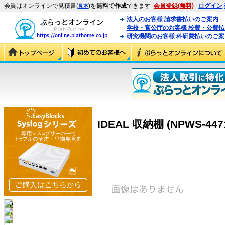
会員はオンラインで見積書(
)を
無料で作成
できます
会員登録(無料)
ログイン
見本
法人のお客様 請求書払いのご案内
学校・官公庁のお客様 校費・公費
研究機関のお客様 科研費払いのご案
IDEAL 収納棚 (NPWS-4471