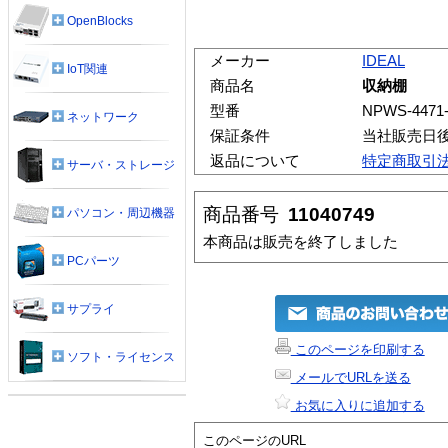
OpenBlocks
メーカー
IDEAL
IoT関連
商品名
収納棚
型番
NPWS-4471
ネットワーク
保証条件
当社販売日
返品について
特定商取引
サーバ・ストレージ
商品番号
11040749
パソコン・周辺機器
本商品は販売を終了しました
PCパーツ
サプライ
このページを印刷する
ソフト・ライセンス
メールでURLを送る
お気に入りに追加する
このページのURL