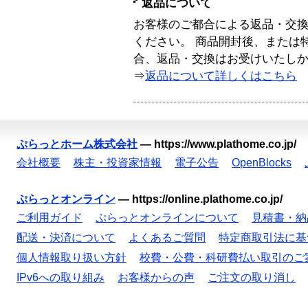
返品について
お客様のご都合による返品・交
ください。 商品開封後、または
合、返品・交換はお受けいたし
⇒
返品について詳しくはこちら
ぷらっとホーム株式会社
—
https://www.plathome.co.jp/
会社概要
株主・投資家情報
電子公告
OpenBlocks
ぷらっとオンライン
—
https://online.plathome.co.jp/
ご利用ガイド
ぷらっとオンラインについて
見積書・納
配送・決済について
よくあるご質問
特定商取引法に基
個人情報取り扱い方針
校費・公費・科研費払い取引のご
IPv6への取り組み
お客様からの声
ご注文の取り消し