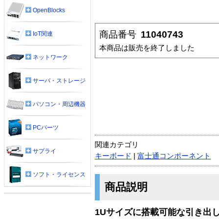
OpenBlocks
商品番号
11040743
IoT関連
本商品は販売を終了しました
ネットワーク
サーバ・ストレージ
パソコン・周辺機器
PCパーツ
関連カテゴリ
サプライ
キーボード
|
富士通コンポーネント
ソフト・ライセンス
商品説明
1Uサイズに搭載可能な引き出