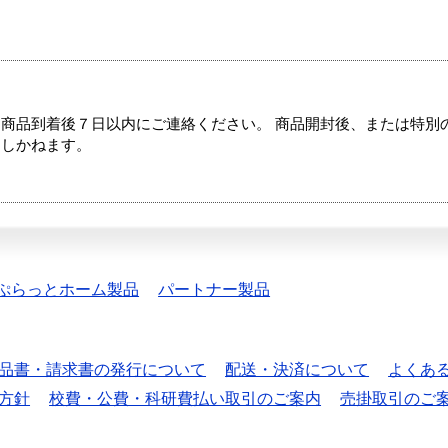
商品到着後７日以内にご連絡ください。 商品開封後、または特別
たしかねます。
ぷらっとホーム製品
パートナー製品
品書・請求書の発行について
配送・決済について
よくあ
方針
校費・公費・科研費払い取引のご案内
売掛取引のご