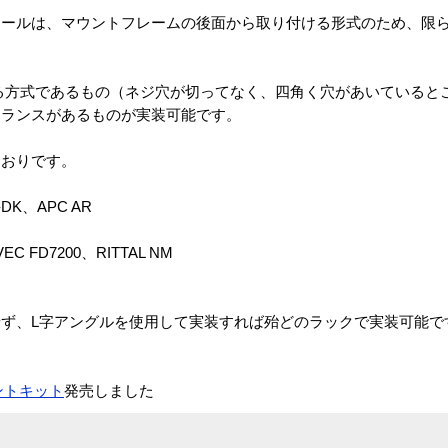
レールは、マウントフレームの後面から取り付ける形式のため、限
る方式であるもの（ネジ穴が切ってなく、四角く穴があいていると
アランスがあるものが実装可能です。
とおりです。
-DK、APC AR
EC FD7200、RITTAL NM
ず、L字アングルを使用して実装すれば殆どのラックで実装可能で
ントキット
発売しました