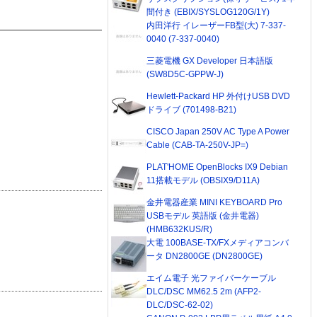
間付き (EBIX/SYSLOG120G/1Y)
内田洋行 イレーザーFB型(大) 7-337-
0040 (7-337-0040)
三菱電機 GX Developer 日本語版
(SW8D5C-GPPW-J)
Hewlett-Packard HP 外付けUSB DVD
ドライブ (701498-B21)
CISCO Japan 250V AC Type A Power
Cable (CAB-TA-250V-JP=)
PLAT'HOME OpenBlocks IX9 Debian
11搭載モデル (OBSIX9/D11A)
金井電器産業 MINI KEYBOARD Pro
USBモデル 英語版 (金井電器)
(HMB632KUS/R)
大電 100BASE-TX/FXメディアコンバ
ータ DN2800GE (DN2800GE)
エイム電子 光ファイバーケーブル
DLC/DSC MM62.5 2m (AFP2-
DLC/DSC-62-02)