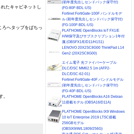
(初年度先出しセンドバック保守付)
られたキャビネットし
(FG-80F-BDL-US)
Fortinet FortiGate-100F バンドルモデ
ル (初年度先出しセンドバック保守付)
(FG-100F-BDL-US)
ころへタップをぱちっ
PLAT'HOME OpenBlocks IoT FX1/E
H/W保守及びサブスクリプション1年付
属 (OBSFX1/E/D11/H1S1)
LENOVO 20X2SC8G00 ThinkPad L14
Gen2 (20X2SC8G00)
エイム電子 光ファイバーケーブル
DLC/DSC MM62.5 1m (AFP2-
DLC/DSC-62-01)
Fortinet FortiGate-40F バンドルモデル
(初年度先出しセンドバック保守付)
(FG-40F-BDL-US)
す。
PLAT'HOME OpenBlocks A16 Debian
11搭載モデル (OBSA16/D11A)
PLAT'HOME OpenBlocks IX9 Windows
10 IoT Enterprise 2019 LTSC搭載
256GBモデル
(OBSIX9/W/L1809/256G)