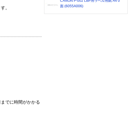
CANON P-002 LBP用ラベル用紙 A4 0
面 (6055A006)
ます。
着までに時間がかかる