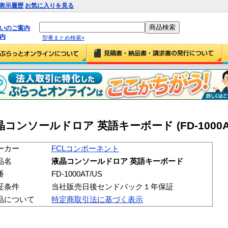
表示履歴
お気に入りを見る
払いのご案内
内
型番まとめ検索»
ンソールドロア 英語キーボード (FD-1000AT
ーカー
FCLコンポーネント
品名
液晶コンソールドロア 英語キーボード
番
FD-1000AT/US
証条件
当社販売日後センドバック１年保証
品について
特定商取引法に基づく表示