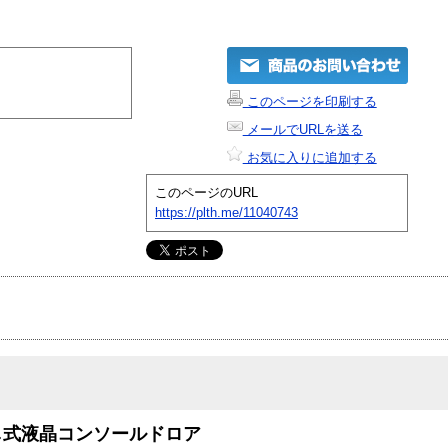
このページを印刷する
メールでURLを送る
お気に入りに追加する
このページのURL
https://plth.me/11040743
し式液晶コンソールドロア