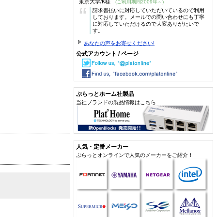
東京大学/K様
(ご利用期間2009年～)
“
請求書払いに対応していただいているので利用
しております。メールでの問い合わせにも丁寧
に対応していただけるので大変ありがたいで
す。
あなたの声をお寄せください!
公式アカウント / ページ
ぷらっとホーム社製品
当社ブランドの製品情報はこちら
人気・定番メーカー
ぷらっとオンラインで人気のメーカーをご紹介！