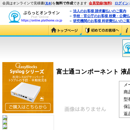
会員はオンラインで見積書(
)を
無料で作成
できます
会員登録(無料)
ログイン
見本
法人のお客様 請求書払いのご案内
学校・官公庁のお客様 校費・公費
研究機関のお客様 科研費払いのご案
富士通コンポーネント 液晶コ
メ
商
型
保
返