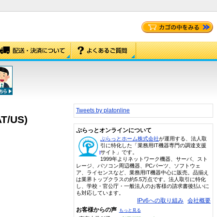
Tweets by platonline
/US)
ぷらっとオンラインについて
ぷらっとホーム株式会社
が運用する、法人取
引に特化した「業務用IT機器専門の調達支援
サイト」です。
1999年よりネットワーク機器、サーバ、スト
レージ、パソコン周辺機器、PCパーツ、ソフトウェ
ア、ライセンスなど、業務用IT機器中心に販売。品揃え
は業界トップクラスの約5.5万点です。法人取引に特化
し、学校・官公庁・一般法人のお客様の請求書後払いに
も対応しています。
IPv6への取り組み
会社概要
お客様からの声
もっと見る