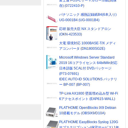
富士通 POS-Cサーマルロール紙(高保
存) (0722410-P)
パナソニック 感熱記録紙B4(6本入り)
UG-0001B4 (UG-0001B4)
応研 販売大臣 NX スタンドアロン
(OKN-423533)
大電 環境対応 1000BASE-T/X メディ
アコンバータ (DN1800SG2E)
Microsoft Windows Server Standard
2019 16コアライセンス 64bitWin対応
日本語版 5CAL付 DVDパッケージ
(P73-07691)
IDEC AUTO-ID SOLUTIONS バッテリ
ー BP-007 (BP-007)
TP-Link AX1800 壁面埋め込み型 Wi-Fi
6アクセスポイント (EAP615-WALL)
PLAT'HOME OpenBlocks IX9 Debian
10搭載モデル (OBSIX9/D10A)
PLAT'HOME EasyBlocks Syslog 120G
サブスクリプション(保守サービス) 1年