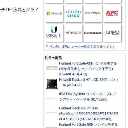
チTFT液晶とグライ
その他、多数のメーカー商品を取り扱ってます
注目の商品
Fortinet FortiGate-60Fバンドルモデル
(初年度先出しセンドバック保守付)
(FG-60F-BDL-US)
Hewlett-Packard HP LCD 8500 コンソ
ール (AF642A)
IBM Flex System コンソール・ブレイ
クアウト・ケーブル (81Y5286)
Fortinet Rack Mount Tray
(FortiGate40F/50E/60E/60F/61F/80E/8
0F/FS-108E) (SP-RACKTRAY-02)
Fortinet FortiGate-80F バンドルモデル