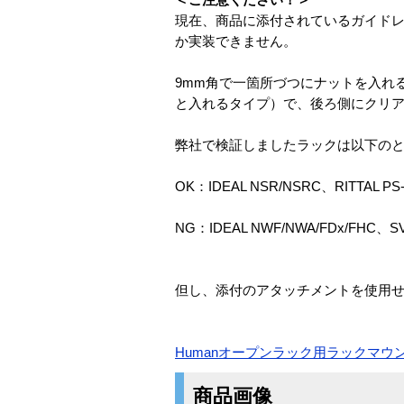
現在、商品に添付されているガイド
か実装できません。
9mm角で一箇所づつにナットを入れ
と入れるタイプ）で、後ろ側にクリ
弊社で検証しましたラックは以下の
OK：IDEAL NSR/NSRC、RITTAL PS
NG：IDEAL NWF/NWA/FDx/FHC、SV
但し、添付のアタッチメントを使用せ
Humanオープンラック用ラックマウ
商品画像