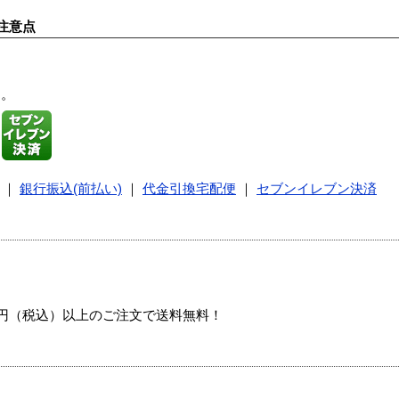
注意点
す。
｜
銀行振込(前払い)
｜
代金引換宅配便
｜
セブンイレブン決済
00円（税込）以上のご注文で送料無料！