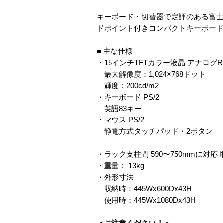
キーボード・切替器で定評のある富士
ドポイント付きコンパクトキーボード
■ 主な仕様
・15インチTFTカラー液晶 アナログ
最大解像度：1,024×768ドット
輝度：200cd/m
2
・キーボード PS/2
英語83キー
・マウス PS/2
静電方式タッチパッド・2ボタン
・ラック支柱間 590〜750mmに対
・重量： 13kg
・外形寸法
収納時：445Wx600Dx43H
使用時：445Wx1080Dx43H
＜ご注意ください！＞