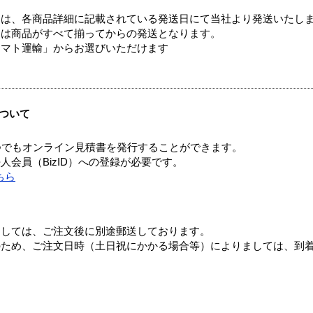
ては、各商品詳細に記載されている発送日にて当社より発送いたし
送は商品がすべて揃ってからの発送となります。
ヤマト運輸」からお選びいただけます
ついて
つでもオンライン見積書を発行することができます。
会員（BizID）への登録が必要です。
ちら
ましては、ご注文後に別途郵送しております。
のため、ご注文日時（土日祝にかかる場合等）によりましては、到