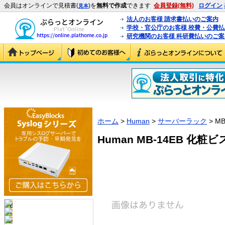
会員はオンラインで見積書(
)を
無料で作成
できます
会員登録(無料)
ログイン
見本
法人のお客様 請求書払いのご案内
学校・官公庁のお客様 校費・公費
研究機関のお客様 科研費払いのご案
ホーム
>
Human
>
サーバーラック
> MB
Human MB-14EB 化粧ビス