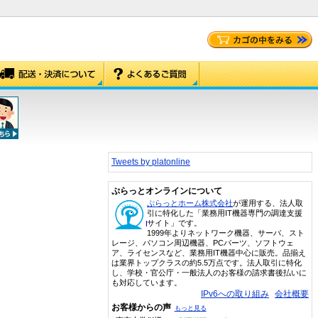
Tweets by platonline
ぷらっとオンラインについて
ぷらっとホーム株式会社
が運用する、法人取
引に特化した「業務用IT機器専門の調達支援
サイト」です。
1999年よりネットワーク機器、サーバ、スト
レージ、パソコン周辺機器、PCパーツ、ソフトウェ
ア、ライセンスなど、業務用IT機器中心に販売。品揃え
は業界トップクラスの約5.5万点です。法人取引に特化
し、学校・官公庁・一般法人のお客様の請求書後払いに
も対応しています。
IPv6への取り組み
会社概要
お客様からの声
もっと見る