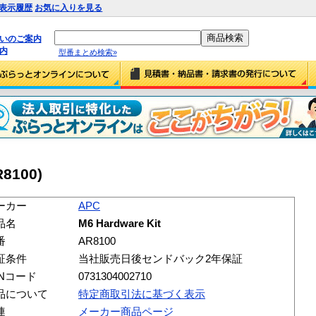
表示履歴
お気に入りを見る
払いのご案内
内
型番まとめ検索»
R8100)
ーカー
APC
品名
M6 Hardware Kit
番
AR8100
証条件
当社販売日後センドバック2年保証
ANコード
0731304002710
品について
特定商取引法に基づく表示
連
メーカー商品ページ