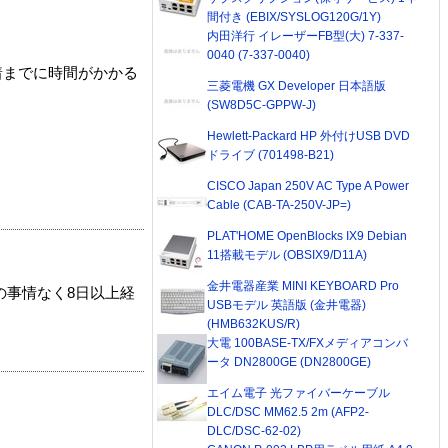
間付き (EBIX/SYSLOG120G/1Y)
内田洋行 イレーザーFB型(大) 7-337-
0040 (7-337-0040)
着までに時間がかかる
三菱電機 GX Developer 日本語版
(SW8D5C-GPPW-J)
Hewlett-Packard HP 外付けUSB DVD
ドライブ (701498-B21)
CISCO Japan 250V AC Type A Power
Cable (CAB-TA-250V-JP=)
PLAT'HOME OpenBlocks IX9 Debian
11搭載モデル (OBSIX9/D11A)
金井電器産業 MINI KEYBOARD Pro
の事情なく8日以上経
USBモデル 英語版 (金井電器)
(HMB632KUS/R)
大電 100BASE-TX/FXメディアコンバ
ータ DN2800GE (DN2800GE)
エイム電子 光ファイバーケーブル
DLC/DSC MM62.5 2m (AFP2-
DLC/DSC-62-02)