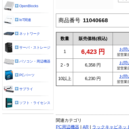
OpenBlocks
商品番号
11040668
IoT関連
ネットワーク
数量
販売価格
(税込)
サーバ・ストレージ
お問
6,423
円
1
翌営業
パソコン・周辺機器
お問
2 - 9
6,358
円
翌営業
PCパーツ
お問
10以上
6,230
円
翌営業
サプライ
ソフト・ライセンス
関連カテゴリ
PC周辺機器
|
AR
|
ラックキャビネッ