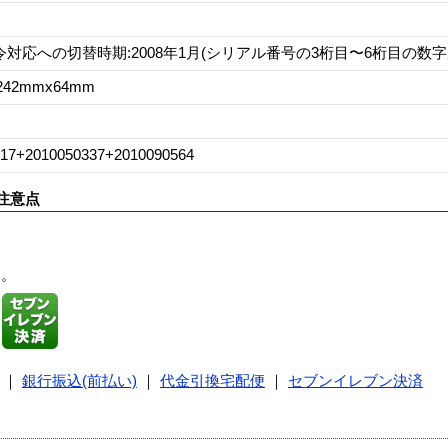
令対応への切替時期:2008年1月(シリアル番号の3桁目〜6桁目の数字が[
242mmx64mm
617+2010050337+2010090564
注意点
す。
｜
銀行振込(前払い)
｜
代金引換宅配便
｜
セブンイレブン決済