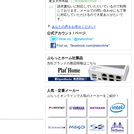
東京大学/K様
(ご利用期間2009年～)
“
請求書払いに対応していただいているので利用
しております。メールでの問い合わせにも丁寧
に対応していただけるので大変ありがたいで
す。
あなたの声をお寄せください!
公式アカウント / ページ
ぷらっとホーム社製品
当社ブランドの製品情報はこちら
人気・定番メーカー
ぷらっとオンラインで人気のメーカーをご紹介！