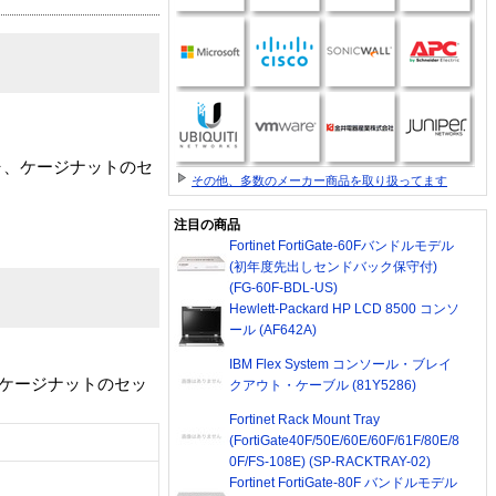
ッシャ、ケージナットのセ
その他、多数のメーカー商品を取り扱ってます
注目の商品
Fortinet FortiGate-60Fバンドルモデル
(初年度先出しセンドバック保守付)
(FG-60F-BDL-US)
Hewlett-Packard HP LCD 8500 コンソ
ール (AF642A)
IBM Flex System コンソール・ブレイ
シャ、ケージナットのセッ
クアウト・ケーブル (81Y5286)
Fortinet Rack Mount Tray
(FortiGate40F/50E/60E/60F/61F/80E/8
0F/FS-108E) (SP-RACKTRAY-02)
Fortinet FortiGate-80F バンドルモデル