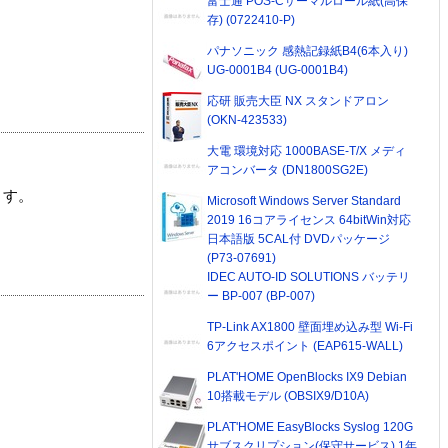
富士通 POS-Cサーマルロール紙(高保
存) (0722410-P)
パナソニック 感熱記録紙B4(6本入り)
UG-0001B4 (UG-0001B4)
応研 販売大臣 NX スタンドアロン
(OKN-423533)
大電 環境対応 1000BASE-T/X メディ
アコンバータ (DN1800SG2E)
ます。
Microsoft Windows Server Standard
2019 16コアライセンス 64bitWin対応
日本語版 5CAL付 DVDパッケージ
(P73-07691)
IDEC AUTO-ID SOLUTIONS バッテリ
ー BP-007 (BP-007)
TP-Link AX1800 壁面埋め込み型 Wi-Fi
6アクセスポイント (EAP615-WALL)
PLAT'HOME OpenBlocks IX9 Debian
10搭載モデル (OBSIX9/D10A)
PLAT'HOME EasyBlocks Syslog 120G
サブスクリプション(保守サービス) 1年