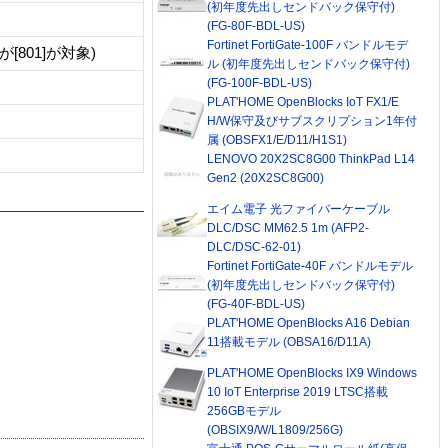
(初年度先出しセンドバック保守付)
(FG-80F-BDL-US)
Fortinet FortiGate-100F バンドルモデ
801]が対象)
ル (初年度先出しセンドバック保守付)
(FG-100F-BDL-US)
PLAT'HOME OpenBlocks IoT FX1/E
H/W保守及びサブスクリプション1年付
属 (OBSFX1/E/D11/H1S1)
LENOVO 20X2SC8G00 ThinkPad L14
Gen2 (20X2SC8G00)
エイム電子 光ファイバーケーブル
DLC/DSC MM62.5 1m (AFP2-
DLC/DSC-62-01)
Fortinet FortiGate-40F バンドルモデル
(初年度先出しセンドバック保守付)
(FG-40F-BDL-US)
PLAT'HOME OpenBlocks A16 Debian
11搭載モデル (OBSA16/D11A)
PLAT'HOME OpenBlocks IX9 Windows
10 IoT Enterprise 2019 LTSC搭載
256GBモデル
(OBSIX9/W/L1809/256G)