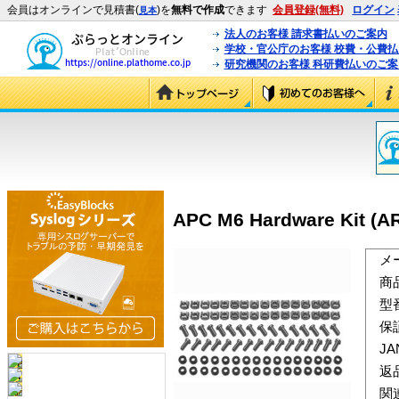
会員はオンラインで見積書(
)を
無料で作成
できます
会員登録(無料)
ログイン
見本
法人のお客様 請求書払いのご案内
学校・官公庁のお客様 校費・公費
研究機関のお客様 科研費払いのご案
APC M6 Hardware Kit (A
メ
商
型
保
J
返
関