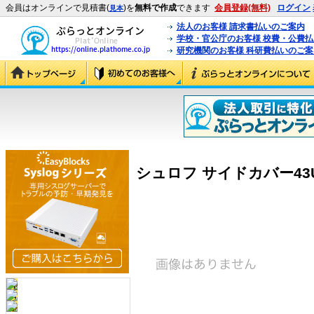
会員はオンラインで見積書(
)を
無料で作成
できます
会員登録(無料)
ログイン
見本
法人のお客様 請求書払いのご案内
学校・官公庁のお客様 校費・公費
研究機関のお客様 科研費払いのご案
シュロフ サイドカバー43U (2