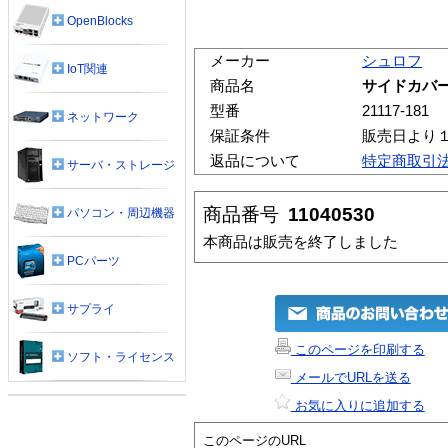
OpenBlocks
メーカー
シュロフ
IoT関連
商品名
サイドカバー
型番
21117-181
ネットワーク
保証条件
販売日より
返品について
特定商取引
サーバ・ストレージ
商品番号
11040530
パソコン・周辺機器
本商品は販売を終了しました
PCパーツ
サプライ
このページを印刷する
ソフト・ライセンス
メールでURLを送る
お気に入りに追加する
このページのURL