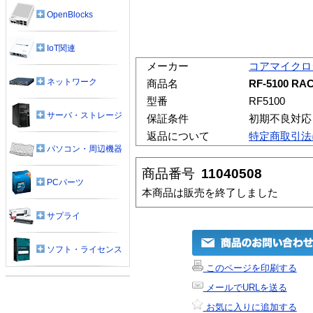
OpenBlocks
IoT関連
メーカー
コアマイクロ
ネットワーク
商品名
RF-5100 R
型番
RF5100
サーバ・ストレージ
保証条件
初期不良対応
返品について
特定商取引法
パソコン・周辺機器
商品番号
11040508
PCパーツ
本商品は販売を終了しました
サプライ
ソフト・ライセンス
このページを印刷する
メールでURLを送る
お気に入りに追加する