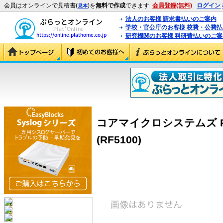
会員はオンラインで見積書(
)を
無料で作成
できます
会員登録(無料)
ログイン
見本
法人のお客様 請求書払いのご案内
学校・官公庁のお客様 校費・公費
研究機関のお客様 科研費払いのご案
コアマイクロシステムズ RF-
(RF5100)