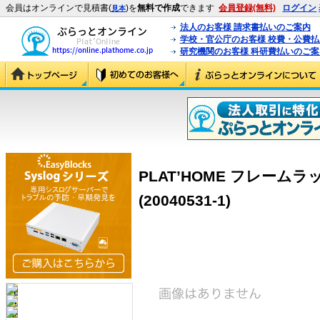
会員はオンラインで見積書(
)を
無料で作成
できます
会員登録(無料)
ログイン
見本
法人のお客様 請求書払いのご案内
学校・官公庁のお客様 校費・公費
研究機関のお客様 科研費払いのご案
PLAT’HOME フレーム
(20040531-1)