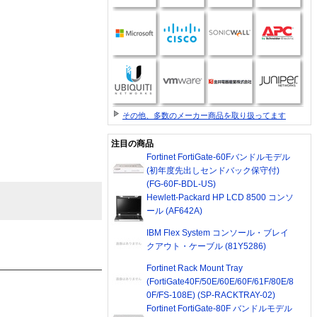
その他、多数のメーカー商品を取り扱ってます
注目の商品
Fortinet FortiGate-60Fバンドルモデル
(初年度先出しセンドバック保守付)
(FG-60F-BDL-US)
Hewlett-Packard HP LCD 8500 コンソ
ール (AF642A)
IBM Flex System コンソール・ブレイ
クアウト・ケーブル (81Y5286)
Fortinet Rack Mount Tray
(FortiGate40F/50E/60E/60F/61F/80E/8
0F/FS-108E) (SP-RACKTRAY-02)
Fortinet FortiGate-80F バンドルモデル