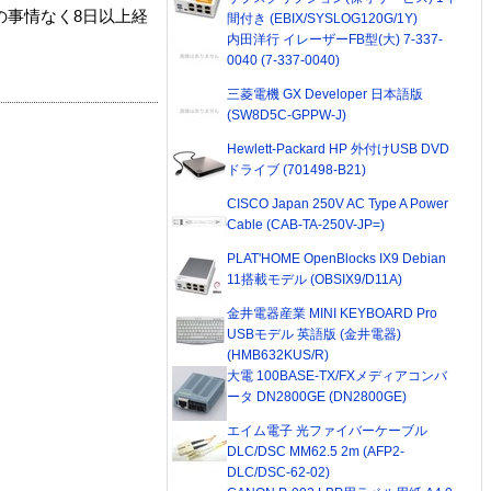
の事情なく8日以上経
間付き (EBIX/SYSLOG120G/1Y)
内田洋行 イレーザーFB型(大) 7-337-
0040 (7-337-0040)
三菱電機 GX Developer 日本語版
(SW8D5C-GPPW-J)
Hewlett-Packard HP 外付けUSB DVD
ドライブ (701498-B21)
CISCO Japan 250V AC Type A Power
Cable (CAB-TA-250V-JP=)
PLAT'HOME OpenBlocks IX9 Debian
11搭載モデル (OBSIX9/D11A)
金井電器産業 MINI KEYBOARD Pro
USBモデル 英語版 (金井電器)
(HMB632KUS/R)
大電 100BASE-TX/FXメディアコンバ
ータ DN2800GE (DN2800GE)
エイム電子 光ファイバーケーブル
DLC/DSC MM62.5 2m (AFP2-
DLC/DSC-62-02)