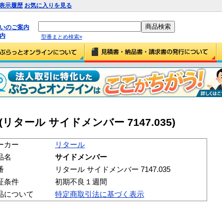
表示履歴
お気に入りを見る
払いのご案内
内
型番まとめ検索»
タール サイドメンバー 7147.035)
ーカー
リタール
品名
サイドメンバー
番
リタール サイドメンバー 7147.035
証条件
初期不良１週間
品について
特定商取引法に基づく表示