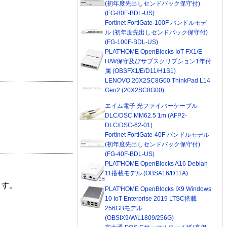
(初年度先出しセンドバック保守付)
(FG-80F-BDL-US)
Fortinet FortiGate-100F バンドルモデ
ル (初年度先出しセンドバック保守付)
(FG-100F-BDL-US)
PLAT'HOME OpenBlocks IoT FX1/E
H/W保守及びサブスクリプション1年付
属 (OBSFX1/E/D11/H1S1)
LENOVO 20X2SC8G00 ThinkPad L14
Gen2 (20X2SC8G00)
エイム電子 光ファイバーケーブル
DLC/DSC MM62.5 1m (AFP2-
DLC/DSC-62-01)
Fortinet FortiGate-40F バンドルモデル
(初年度先出しセンドバック保守付)
(FG-40F-BDL-US)
PLAT'HOME OpenBlocks A16 Debian
11搭載モデル (OBSA16/D11A)
ます。
PLAT'HOME OpenBlocks IX9 Windows
10 IoT Enterprise 2019 LTSC搭載
256GBモデル
(OBSIX9/W/L1809/256G)