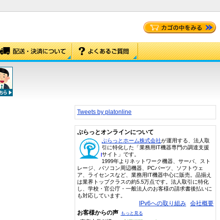
Tweets by platonline
ぷらっとオンラインについて
ぷらっとホーム株式会社
が運用する、法人取
引に特化した「業務用IT機器専門の調達支援
サイト」です。
1999年よりネットワーク機器、サーバ、スト
レージ、パソコン周辺機器、PCパーツ、ソフトウェ
ア、ライセンスなど、業務用IT機器中心に販売。品揃え
は業界トップクラスの約5.5万点です。法人取引に特化
し、学校・官公庁・一般法人のお客様の請求書後払いに
も対応しています。
IPv6への取り組み
会社概要
お客様からの声
もっと見る