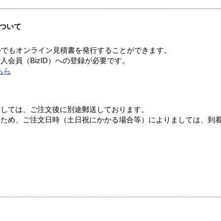
ついて
つでもオンライン見積書を発行することができます。
会員（BizID）への登録が必要です。
ちら
ましては、ご注文後に別途郵送しております。
のため、ご注文日時（土日祝にかかる場合等）によりましては、到