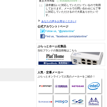
東京大学/K様
(ご利用期間2009年～)
“
請求書払いに対応していただいているので利用
しております。メールでの問い合わせにも丁寧
に対応していただけるので大変ありがたいで
す。
あなたの声をお寄せください!
公式アカウント / ページ
ぷらっとホーム社製品
当社ブランドの製品情報はこちら
人気・定番メーカー
ぷらっとオンラインで人気のメーカーをご紹介！