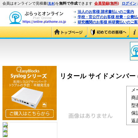
会員はオンラインで見積書(
)を
無料で作成
できます
会員登録(無料)
ログイン
見本
法人のお客様 請求書払いのご案内
学校・官公庁のお客様 校費・公費
研究機関のお客様 科研費払いのご案
リタール サイドメンバー (リ
メ
商
型
保
返