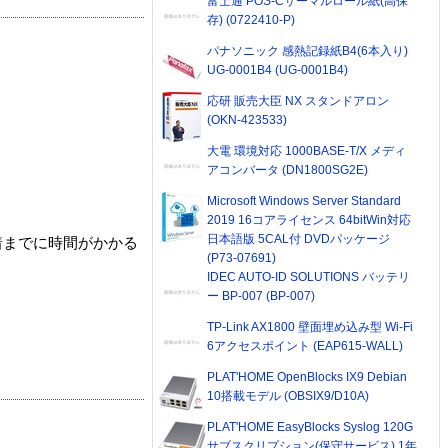
富士通 POS-Cサーマルロール紙(高保
存) (0722410-P)
パナソニック 感熱記録紙B4(6本入り)
UG-0001B4 (UG-0001B4)
応研 販売大臣 NX スタンドアロン
(OKN-423533)
大電 環境対応 1000BASE-T/X メディ
アコンバータ (DN1800SG2E)
Microsoft Windows Server Standard
2019 16コアライセンス 64bitWin対応
日本語版 5CAL付 DVDパッケージ
着までに時間がかかる
(P73-07691)
IDEC AUTO-ID SOLUTIONS バッテリ
ー BP-007 (BP-007)
TP-Link AX1800 壁面埋め込み型 Wi-Fi
6アクセスポイント (EAP615-WALL)
PLAT'HOME OpenBlocks IX9 Debian
10搭載モデル (OBSIX9/D10A)
PLAT'HOME EasyBlocks Syslog 120G
サブスクリプション(保守サービス) 1年