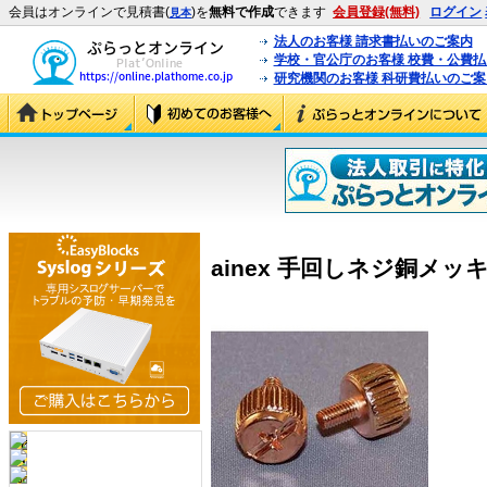
会員はオンラインで見積書(
)を
無料で作成
できます
会員登録(無料)
ログイン
見本
法人のお客様 請求書払いのご案内
学校・官公庁のお客様 校費・公費
研究機関のお客様 科研費払いのご案
ainex 手回しネジ銅メッキ 