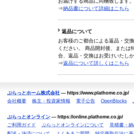
お届けする商品に同梱致します
⇒
納品書について詳細はこちら
返品について
お客様のご都合による返品・交
ください。 商品開封後、または
合、返品・交換はお受けいたし
⇒
返品について詳しくはこちら
ぷらっとホーム株式会社
—
https://www.plathome.co.jp/
会社概要
株主・投資家情報
電子公告
OpenBlocks
ぷらっとオンライン
—
https://online.plathome.co.jp/
ご利用ガイド
ぷらっとオンラインについて
見積書・納
配送・決済について
よくあるご質問
特定商取引法に基