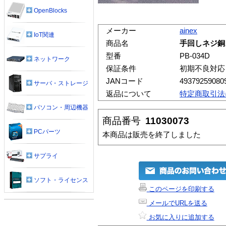
OpenBlocks
メーカー
ainex
IoT関連
商品名
手回しネジ銅
型番
PB-034D
ネットワーク
保証条件
初期不良対応
JANコード
49379259080
サーバ・ストレージ
返品について
特定商取引法
パソコン・周辺機器
商品番号
11030073
PCパーツ
本商品は販売を終了しました
サプライ
ソフト・ライセンス
このページを印刷する
メールでURLを送る
お気に入りに追加する