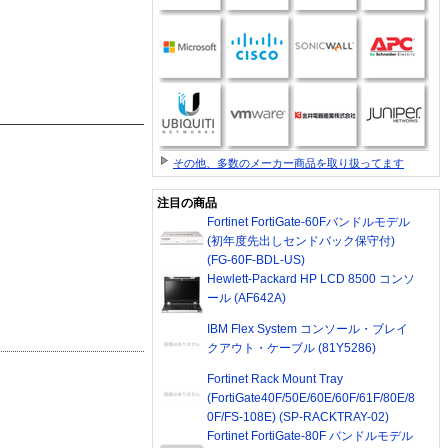
その他、多数のメーカー商品を取り扱ってます
注目の商品
Fortinet FortiGate-60Fバンドルモデル
(初年度先出しセンドバック保守付)
(FG-60F-BDL-US)
Hewlett-Packard HP LCD 8500 コンソ
ール (AF642A)
IBM Flex System コンソール・ブレイ
クアウト・ケーブル (81Y5286)
Fortinet Rack Mount Tray
(FortiGate40F/50E/60E/60F/61F/80E/8
0F/FS-108E) (SP-RACKTRAY-02)
Fortinet FortiGate-80F バンドルモデル