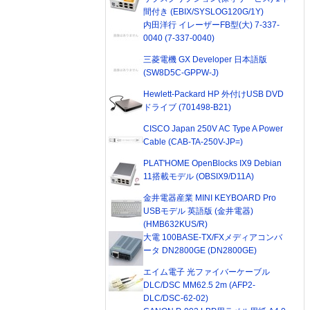
間付き (EBIX/SYSLOG120G/1Y)
内田洋行 イレーザーFB型(大) 7-337-
0040 (7-337-0040)
三菱電機 GX Developer 日本語版
(SW8D5C-GPPW-J)
Hewlett-Packard HP 外付けUSB DVD
ドライブ (701498-B21)
CISCO Japan 250V AC Type A Power
Cable (CAB-TA-250V-JP=)
PLAT'HOME OpenBlocks IX9 Debian
11搭載モデル (OBSIX9/D11A)
金井電器産業 MINI KEYBOARD Pro
USBモデル 英語版 (金井電器)
(HMB632KUS/R)
大電 100BASE-TX/FXメディアコンバ
ータ DN2800GE (DN2800GE)
エイム電子 光ファイバーケーブル
DLC/DSC MM62.5 2m (AFP2-
DLC/DSC-62-02)