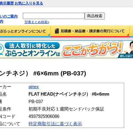
表示履歴
お気に入りを見る
払いのご案内
内
型番まとめ検索»
インチネジ） #6×6mm (PB-037)
ーカー
ainex
品名
FLAT HEAD(ナベインチネジ） #6×6mm
番
PB-037
証条件
初期不良対応１週間センドバック保証
ANコード
4937925906086
品について
特定商取引法に基づく表示