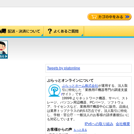
Tweets by platonline
ぷらっとオンラインについて
ぷらっとホーム株式会社
が運用する、法人取
引に特化した「業務用IT機器専門の調達支援
サイト」です。
1999年よりネットワーク機器、サーバ、スト
レージ、パソコン周辺機器、PCパーツ、ソフトウェ
ア、ライセンスなど、業務用IT機器中心に販売。品揃え
は業界トップクラスの約5.5万点です。法人取引に特化
し、学校・官公庁・一般法人のお客様の請求書後払いに
も対応しています。
IPv6への取り組み
会社概要
お客様からの声
もっと見る