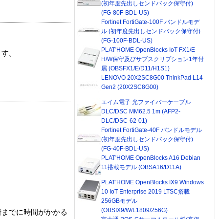
(初年度先出しセンドバック保守付)
(FG-80F-BDL-US)
Fortinet FortiGate-100F バンドルモデ
ル (初年度先出しセンドバック保守付)
(FG-100F-BDL-US)
PLAT'HOME OpenBlocks IoT FX1/E
ます。
H/W保守及びサブスクリプション1年付
属 (OBSFX1/E/D11/H1S1)
LENOVO 20X2SC8G00 ThinkPad L14
Gen2 (20X2SC8G00)
エイム電子 光ファイバーケーブル
DLC/DSC MM62.5 1m (AFP2-
DLC/DSC-62-01)
Fortinet FortiGate-40F バンドルモデル
(初年度先出しセンドバック保守付)
(FG-40F-BDL-US)
PLAT'HOME OpenBlocks A16 Debian
11搭載モデル (OBSA16/D11A)
PLAT'HOME OpenBlocks IX9 Windows
10 IoT Enterprise 2019 LTSC搭載
256GBモデル
(OBSIX9/W/L1809/256G)
着までに時間がかかる