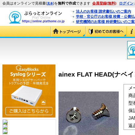
会員はオンラインで見積書(
)を
無料で作成
できます
会員登録(無料)
ログイン
見本
法人のお客様 請求書払いのご案内
学校・官公庁のお客様 校費・公費
研究機関のお客様 科研費払いのご案
ainex FLAT HEAD(ナベ
メ
商
型
保
J
返