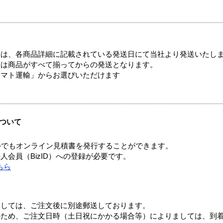
ては、各商品詳細に記載されている発送日にて当社より発送いたし
送は商品がすべて揃ってからの発送となります。
ヤマト運輸」からお選びいただけます
ついて
つでもオンライン見積書を発行することができます。
会員（BizID）への登録が必要です。
ちら
ましては、ご注文後に別途郵送しております。
のため、ご注文日時（土日祝にかかる場合等）によりましては、到