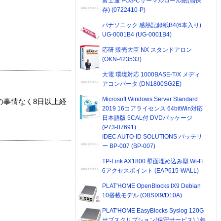
富士通 POS-Cサーマルロール紙(高保
存) (0722410-P)
パナソニック 感熱記録紙B4(6本入り)
UG-0001B4 (UG-0001B4)
応研 販売大臣 NX スタンドアロン
(OKN-423533)
大電 環境対応 1000BASE-T/X メディ
アコンバータ (DN1800SG2E)
Microsoft Windows Server Standard
の事情なく8日以上経
2019 16コアライセンス 64bitWin対応
日本語版 5CAL付 DVDパッケージ
(P73-07691)
IDEC AUTO-ID SOLUTIONS バッテリ
ー BP-007 (BP-007)
TP-Link AX1800 壁面埋め込み型 Wi-Fi
6アクセスポイント (EAP615-WALL)
PLAT'HOME OpenBlocks IX9 Debian
10搭載モデル (OBSIX9/D10A)
PLAT'HOME EasyBlocks Syslog 120G
サブスクリプション(保守サービス) 1年