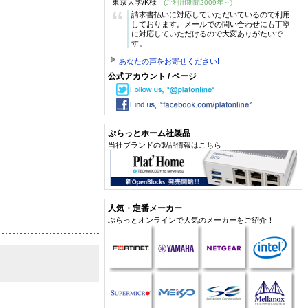
東京大学/K様
(ご利用期間2009年～)
“
請求書払いに対応していただいているので利用
しております。メールでの問い合わせにも丁寧
に対応していただけるので大変ありがたいで
す。
あなたの声をお寄せください!
公式アカウント / ページ
ぷらっとホーム社製品
当社ブランドの製品情報はこちら
人気・定番メーカー
ぷらっとオンラインで人気のメーカーをご紹介！