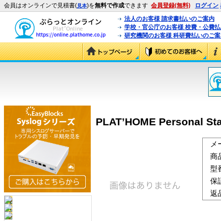
会員はオンラインで見積書(
)を
無料で作成
できます
会員登録(無料)
ログイン
見本
法人のお客様 請求書払いのご案内
学校・官公庁のお客様 校費・公費
研究機関のお客様 科研費払いのご案
PLAT’HOME Personal St
メ
商
型
保
返