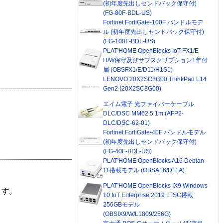
(初年度先出しセンドバック保守付)
(FG-80F-BDL-US)
Fortinet FortiGate-100F バンドルモデ
ル (初年度先出しセンドバック保守付)
(FG-100F-BDL-US)
PLAT'HOME OpenBlocks IoT FX1/E
H/W保守及びサブスクリプション1年付
属 (OBSFX1/E/D11/H1S1)
LENOVO 20X2SC8G00 ThinkPad L14
Gen2 (20X2SC8G00)
エイム電子 光ファイバーケーブル
DLC/DSC MM62.5 1m (AFP2-
DLC/DSC-62-01)
Fortinet FortiGate-40F バンドルモデル
(初年度先出しセンドバック保守付)
(FG-40F-BDL-US)
PLAT'HOME OpenBlocks A16 Debian
11搭載モデル (OBSA16/D11A)
PLAT'HOME OpenBlocks IX9 Windows
ます。
10 IoT Enterprise 2019 LTSC搭載
256GBモデル
(OBSIX9/W/L1809/256G)