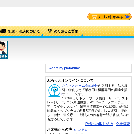
Tweets by platonline
ぷらっとオンラインについて
ぷらっとホーム株式会社
が運用する、法人取
引に特化した「業務用IT機器専門の調達支援
サイト」です。
1999年よりネットワーク機器、サーバ、スト
レージ、パソコン周辺機器、PCパーツ、ソフトウェ
ア、ライセンスなど、業務用IT機器中心に販売。品揃え
は業界トップクラスの約5.5万点です。法人取引に特化
し、学校・官公庁・一般法人のお客様の請求書後払いに
も対応しています。
IPv6への取り組み
会社概要
お客様からの声
もっと見る