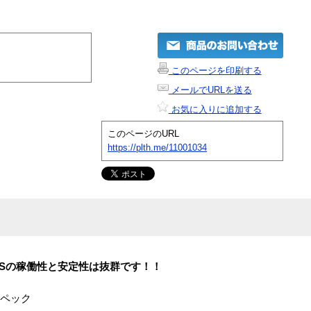
このページを印刷する
メールでURLを送る
お気に入りに追加する
このページのURL
https://plth.me/11001034
OSの稼働性と安定性は抜群です！！
Y スペック