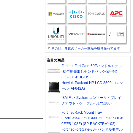
その他、多数のメーカー商品を取り扱ってます
注目の商品
Fortinet FortiGate-60Fバンドルモデル
(初年度先出しセンドバック保守付)
(FG-60F-BDL-US)
Hewlett-Packard HP LCD 8500 コンソ
ール (AF642A)
IBM Flex System コンソール・ブレイ
クアウト・ケーブル (81Y5286)
Fortinet Rack Mount Tray
(FortiGate40F/50E/60E/60F/61F/80E/8
0F/FS-108E) (SP-RACKTRAY-02)
Fortinet FortiGate-80F バンドルモデル