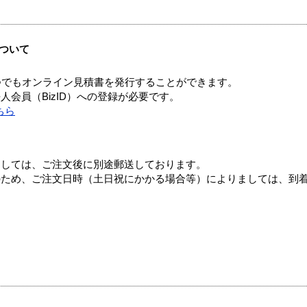
ついて
つでもオンライン見積書を発行することができます。
会員（BizID）への登録が必要です。
ちら
ましては、ご注文後に別途郵送しております。
のため、ご注文日時（土日祝にかかる場合等）によりましては、到