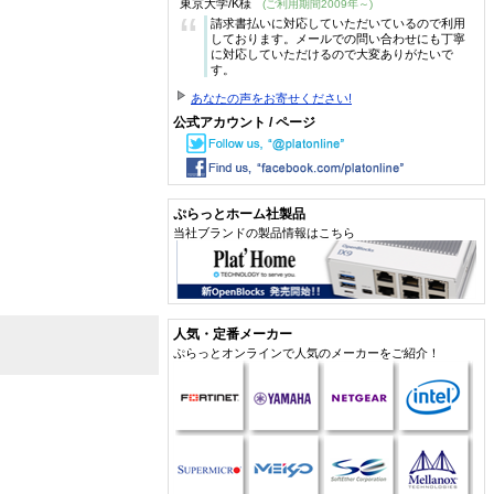
東京大学/K様
(ご利用期間2009年～)
“
請求書払いに対応していただいているので利用
しております。メールでの問い合わせにも丁寧
に対応していただけるので大変ありがたいで
す。
あなたの声をお寄せください!
公式アカウント / ページ
ぷらっとホーム社製品
当社ブランドの製品情報はこちら
人気・定番メーカー
ぷらっとオンラインで人気のメーカーをご紹介！