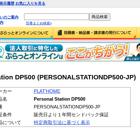
表示履歴
お気に入りを見る
払いのご案内
内
型番まとめ検索»
ation DP500 (PERSONALSTATIONDP500-JP)
ーカー
PLAT'HOME
品名
Personal Station DP500
番
PERSONALSTATIONDP500-JP
証条件
販売日より１年間センドバック保証
品について
特定商取引法に基づく表示