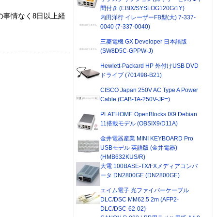
間付き (EBIX/SYSLOG120G/1Y)
の事情なく8日以上経
内田洋行 イレーザーFB型(大) 7-337-
0040 (7-337-0040)
三菱電機 GX Developer 日本語版
(SW8D5C-GPPW-J)
Hewlett-Packard HP 外付けUSB DVD
ドライブ (701498-B21)
CISCO Japan 250V AC Type A Power
Cable (CAB-TA-250V-JP=)
PLAT'HOME OpenBlocks IX9 Debian
11搭載モデル (OBSIX9/D11A)
金井電器産業 MINI KEYBOARD Pro
USBモデル 英語版 (金井電器)
(HMB632KUS/R)
大電 100BASE-TX/FXメディアコンバ
ータ DN2800GE (DN2800GE)
エイム電子 光ファイバーケーブル
DLC/DSC MM62.5 2m (AFP2-
DLC/DSC-62-02)