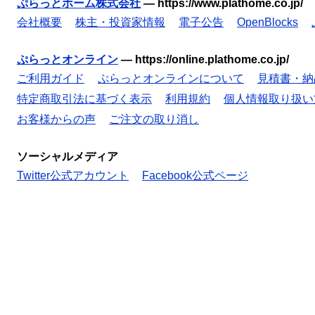
ぷらっとホーム株式会社
—
https://www.plathome.co.jp/
会社概要
株主・投資家情報
電子公告
OpenBlocks
ぷらっとオンライン
—
https://online.plathome.co.jp/
ご利用ガイド
ぷらっとオンラインについて
見積書・納
特定商取引法に基づく表示
利用規約
個人情報取り扱い
お客様からの声
ご注文の取り消し
ソーシャルメディア
Twitter公式アカウント
Facebook公式ページ