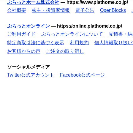
ぷらっとホーム株式会社
—
https://www.plathome.co.jp/
会社概要
株主・投資家情報
電子公告
OpenBlocks
ぷらっとオンライン
—
https://online.plathome.co.jp/
ご利用ガイド
ぷらっとオンラインについて
見積書・納
特定商取引法に基づく表示
利用規約
個人情報取り扱い
お客様からの声
ご注文の取り消し
ソーシャルメディア
Twitter公式アカウント
Facebook公式ページ