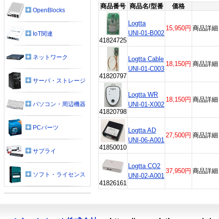
商品番号
商品名/型番
価格
OpenBlocks
Logtta
15,950円
商品詳細
UNI-01-B002
IoT関連
41824725
ネットワーク
Logtta Cable
18,150円
商品詳細
UNI-01-C003
41820797
サーバ・ストレージ
Logtta WR
18,150円
商品詳細
UNI-01-X002
パソコン・周辺機器
41820798
PCパーツ
Logtta AD
27,500円
商品詳細
UNI-06-A001
41850010
サプライ
Logtta CO2
37,950円
商品詳細
ソフト・ライセンス
UNI-02-A001
41826161