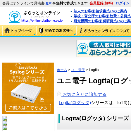
会員はオンラインで見積書(
)を
無料で作成
できます
会員登録(無料)
ログイン
見本
法人のお客様 請求書払いのご案内
学校・官公庁のお客様 校費・公費
研究機関のお客様 科研費払いのご案
ホーム
>
ユニ電子
> Logtta
ユニ電子 Logtta(ロ
お気に入りに追加する
Logtta(ログッタ)
シリーズは、IoT向
Logtta(ログッタ) シリーズ