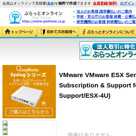
会員はオンラインで見積書(
)を
無料で作成
できます
会員登録(無料)
ログイン
見本
法人のお客様 請求書払いのご案内
学校・官公庁のお客様 校費・公費
研究機関のお客様 科研費払いのご案
VMware VMware ESX Serv
Subscription & Support 
Support/ESX-4U)