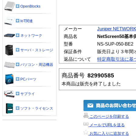
OpenBlocks
IoT関連
メーカー
Juniper NETWOR
ネットワーク
商品名
NetScreen50
型番
NS-SUP-050-BE2
サーバ・ストレージ
保証条件
販売日より３年間
返品について
特定商取引法に基
パソコン・周辺機器
商品番号
82990585
PCパーツ
本商品は販売を終了しました
サプライ
ソフト・ライセンス
このページを印刷する
メールでURLを送る
お気に入りに追加する