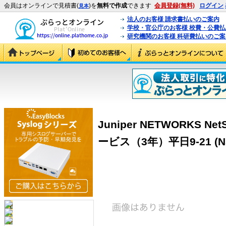
会員はオンラインで見積書(
)を
無料で作成
できます
会員登録(無料)
ログイン
見本
法人のお客様 請求書払いのご案内
学校・官公庁のお客様 校費・公費
研究機関のお客様 科研費払いのご案
Juniper NETWORKS 
ービス（3年）平日9-21 (NS-