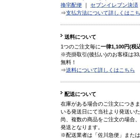
換宅配便
｜
セブンイレブン決済
⇒
支払方法について詳しくはこ
送料について
1つのご注文毎に
一律1,100円(税
※売掛取引(後払い)のお客様は33
無料！
⇒
送料について詳しくはこちら
配送について
在庫がある場合のご注文につき
いる発送日にて当社より発送い
尚、複数の商品をご注文の場合
発送となります。
※配送業者は「佐川急便」また