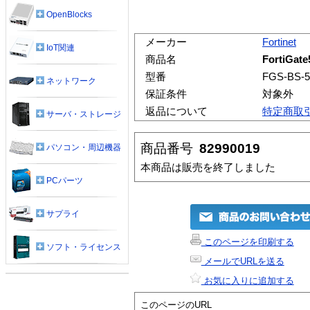
OpenBlocks
メーカー
Fortinet
IoT関連
商品名
FortiG
型番
FGS-BS-5
ネットワーク
保証条件
対象外
返品について
特定商取
サーバ・ストレージ
商品番号
82990019
パソコン・周辺機器
本商品は販売を終了しました
PCパーツ
サプライ
このページを印刷する
ソフト・ライセンス
メールでURLを送る
お気に入りに追加する
このページのURL