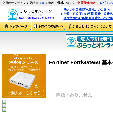
会員はオンラインで見積書(
)を
無料で作成
できます
会員登録(無料)
ログイン
見本
法人のお客様 請求書払いのご案内
学校・官公庁のお客様 校費・公費
研究機関のお客様 科研費払いのご案
Fortinet FortiGate50