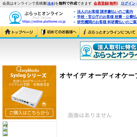
会員はオンラインで見積書(
)を
無料で作成
できます
会員登録(無料)
ログイン
見本
法人のお客様 請求書払いのご案内
学校・官公庁のお客様 校費・公費
研究機関のお客様 科研費払いのご案
オヤイデ オーディオケーブル SL