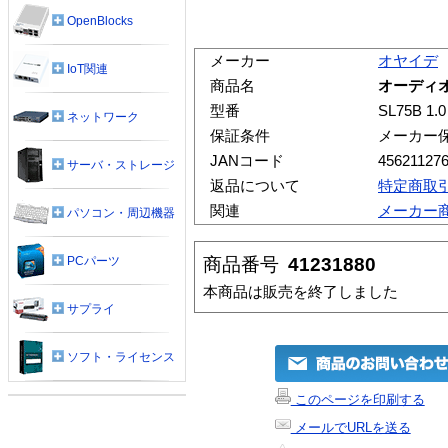
OpenBlocks
メーカー
オヤイデ
IoT関連
商品名
オーディオケ
型番
SL75B 1.0
ネットワーク
保証条件
メーカー
JANコード
45621127
サーバ・ストレージ
返品について
特定商取
関連
メーカー
パソコン・周辺機器
商品番号
41231880
PCパーツ
本商品は販売を終了しました
サプライ
ソフト・ライセンス
このページを印刷する
メールでURLを送る