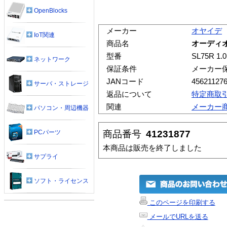
OpenBlocks
メーカー
オヤイデ
IoT関連
商品名
オーディオケ
型番
SL75R 1.0
ネットワーク
保証条件
メーカー
JANコード
45621127
サーバ・ストレージ
返品について
特定商取
関連
メーカー
パソコン・周辺機器
商品番号
41231877
PCパーツ
本商品は販売を終了しました
サプライ
ソフト・ライセンス
このページを印刷する
メールでURLを送る