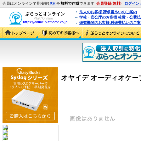
会員はオンラインで見積書(
)を
無料で作成
できます
会員登録(無料)
ログイン
見本
法人のお客様 請求書払いのご案内
学校・官公庁のお客様 校費・公費
研究機関のお客様 科研費払いのご案
オヤイデ オーディオケーブル SL