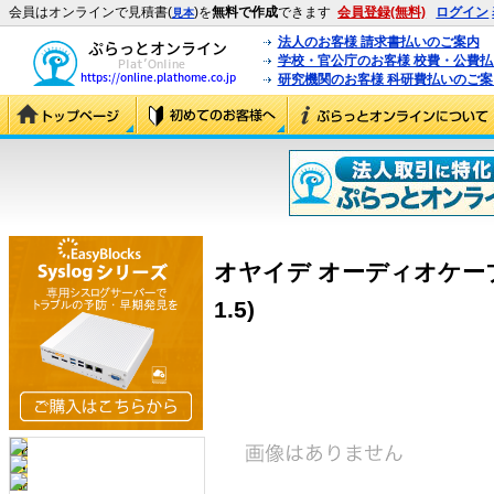
会員はオンラインで見積書(
)を
無料で作成
できます
会員登録(無料)
ログイン
見本
法人のお客様 請求書払いのご案内
学校・官公庁のお客様 校費・公費
研究機関のお客様 科研費払いのご案
オヤイデ オーディオケーブル S
1.5)