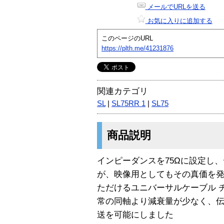
メールでURLを送る
お気に入りに追加する
このページのURL
https://plth.me/41231876
関連カテゴリ
SL
|
SL75RR 1
|
SL75
商品説明
インピーダンスを75Ωに設定し
が、映像用としてもその真価を
ただけるユニバーサルケーブル 
常の同軸より減衰量が少なく、
送を可能にしました