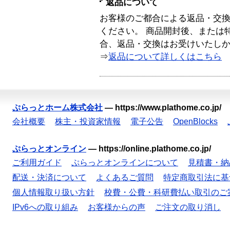
返品について
お客様のご都合による返品・交
ください。 商品開封後、または
合、返品・交換はお受けいたし
⇒
返品について詳しくはこちら
ぷらっとホーム株式会社
—
https://www.plathome.co.jp/
会社概要
株主・投資家情報
電子公告
OpenBlocks
ぷらっとオンライン
—
https://online.plathome.co.jp/
ご利用ガイド
ぷらっとオンラインについて
見積書・納
配送・決済について
よくあるご質問
特定商取引法に基
個人情報取り扱い方針
校費・公費・科研費払い取引のご
IPv6への取り組み
お客様からの声
ご注文の取り消し