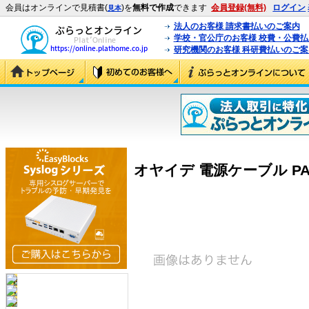
会員はオンラインで見積書(
)を
無料で作成
できます
会員登録(無料)
ログイン
見本
法人のお客様 請求書払いのご案内
学校・官公庁のお客様 校費・公費
研究機関のお客様 科研費払いのご案
オヤイデ 電源ケーブル PA-22ZX