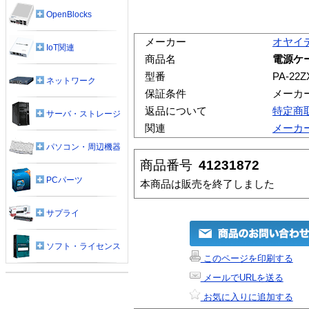
OpenBlocks
メーカー
オヤイ
IoT関連
商品名
電源ケーブ
型番
PA-22ZX
ネットワーク
保証条件
メーカ
返品について
特定商
サーバ・ストレージ
関連
メーカ
パソコン・周辺機器
商品番号
41231872
PCパーツ
本商品は販売を終了しました
サプライ
ソフト・ライセンス
このページを印刷する
メールでURLを送る
お気に入りに追加する