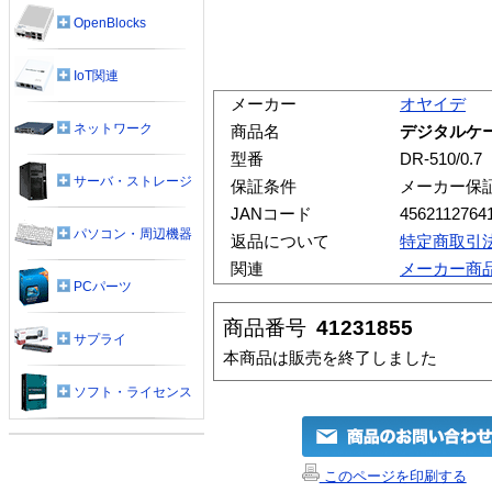
OpenBlocks
IoT関連
メーカー
オヤイデ
ネットワーク
商品名
デジタルケーブル
型番
DR-510/0.7
サーバ・ストレージ
保証条件
メーカー保
JANコード
4562112764
パソコン・周辺機器
返品について
特定商取引
関連
メーカー商
PCパーツ
商品番号
41231855
サプライ
本商品は販売を終了しました
ソフト・ライセンス
このページを印刷する