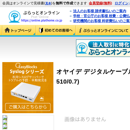
会員はオンラインで見積書(
)を
無料で作成
できます
会員登録(無料)
ログイン
見本
法人のお客様 請求書払いのご案内
学校・官公庁のお客様 校費・公費
研究機関のお客様 科研費払いのご案
オヤイデ デジタルケーブル 0.7
510/0.7)