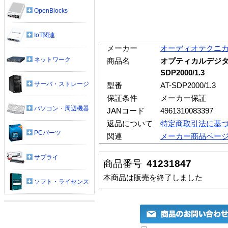
OpenBlocks
IoT関連
メーカー
オーディオテクニ
ネットワーク
商品名
オプティカルデジタ
SDP2000/1.3
サーバ・ストレージ
型番
AT-SDP2000/1.3
保証条件
メーカー保証
パソコン・周辺機器
JANコード
4961310083397
返品について
特定商取引法に基
PCパーツ
関連
メーカー商品ペー
サプライ
商品番号
41231847
本商品は販売を終了しました
ソフト・ライセンス