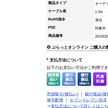
製品タイプ
オーデ
ケーブル長
1.3m
RoHS指令
適合
PSE
対象外
商品備考
201003
ぷらっとオンライン ご購入の
支払方法について
以下のお支払い方法がご利用で
売掛取引(後払い)
｜
銀行振込(後
換宅配便
｜
セブンイレブン決済
⇒
支払方法について詳しくはこ