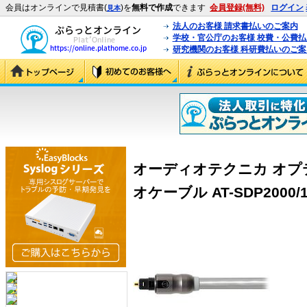
会員はオンラインで見積書(
)を
無料で作成
できます
会員登録(無料)
ログイン
見本
法人のお客様 請求書払いのご案内
学校・官公庁のお客様 校費・公費
研究機関のお客様 科研費払いのご案
オーディオテクニカ オ
オケーブル AT-SDP2000/1.3