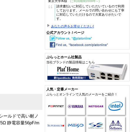
東京大学/K様
(ご利用期間2009年～)
“
請求書払いに対応していただいているので利用
しております。メールでの問い合わせにも丁寧
に対応していただけるので大変ありがたいで
す。
あなたの声をお寄せください!
公式アカウント / ページ
ぷらっとホーム社製品
当社ブランドの製品情報はこちら
人気・定番メーカー
ぷらっとオンラインで人気のメーカーをご紹介！
シールドで高い耐ノ
 静電容量56pF/m