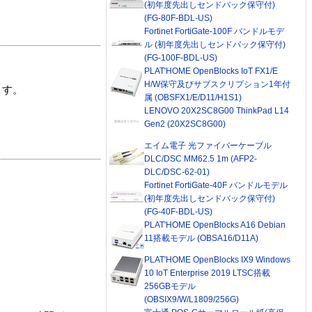
(初年度先出しセンドバック保守付)
(FG-80F-BDL-US)
Fortinet FortiGate-100F バンドルモデ
ル (初年度先出しセンドバック保守付)
(FG-100F-BDL-US)
PLAT'HOME OpenBlocks IoT FX1/E
H/W保守及びサブスクリプション1年付
ます。
属 (OBSFX1/E/D11/H1S1)
LENOVO 20X2SC8G00 ThinkPad L14
Gen2 (20X2SC8G00)
エイム電子 光ファイバーケーブル
DLC/DSC MM62.5 1m (AFP2-
DLC/DSC-62-01)
Fortinet FortiGate-40F バンドルモデル
(初年度先出しセンドバック保守付)
(FG-40F-BDL-US)
PLAT'HOME OpenBlocks A16 Debian
11搭載モデル (OBSA16/D11A)
PLAT'HOME OpenBlocks IX9 Windows
10 IoT Enterprise 2019 LTSC搭載
256GBモデル
(OBSIX9/W/L1809/256G)