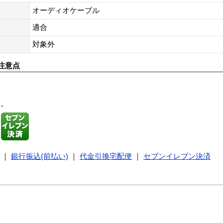
オーディオケーブル
適合
対象外
注意点
す。
｜
銀行振込(前払い)
｜
代金引換宅配便
｜
セブンイレブン決済