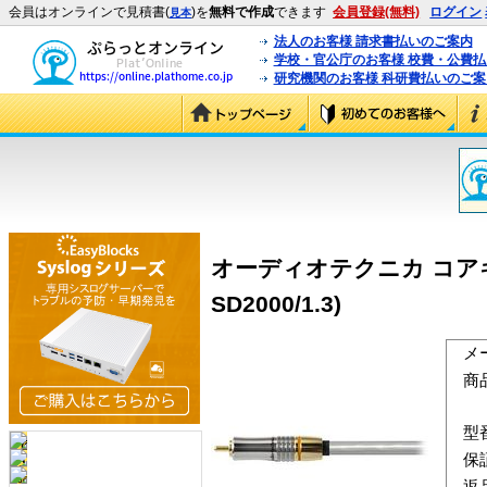
会員はオンラインで見積書(
)を
無料で作成
できます
会員登録(無料)
ログイン
見本
法人のお客様 請求書払いのご案内
学校・官公庁のお客様 校費・公費
研究機関のお客様 科研費払いのご案
オーディオテクニカ コアキシ
SD2000/1.3)
メ
商
型
保
返