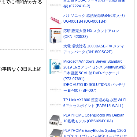
富士通 POS-Cサーマルロール紙(高保
着までに時間がかかる
存) (0722410-P)
パナソニック 感熱記録紙B4(6本入り)
UG-0001B4 (UG-0001B4)
応研 販売大臣 NX スタンドアロン
(OKN-423533)
大電 環境対応 1000BASE-T/X メディ
アコンバータ (DN1800SG2E)
Microsoft Windows Server Standard
2019 16コアライセンス 64bitWin対応
の事情なく8日以上経
日本語版 5CAL付 DVDパッケージ
(P73-07691)
IDEC AUTO-ID SOLUTIONS バッテリ
ー BP-007 (BP-007)
TP-Link AX1800 壁面埋め込み型 Wi-Fi
6アクセスポイント (EAP615-WALL)
PLAT'HOME OpenBlocks IX9 Debian
10搭載モデル (OBSIX9/D10A)
PLAT'HOME EasyBlocks Syslog 120G
サブスクリプション(保守サービス) 1年