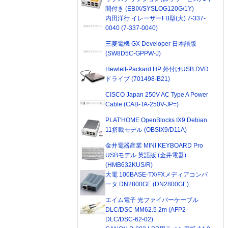
間付き (EBIX/SYSLOG120G/1Y)
内田洋行 イレーザーFB型(大) 7-337-
0040 (7-337-0040)
三菱電機 GX Developer 日本語版
(SW8D5C-GPPW-J)
Hewlett-Packard HP 外付けUSB DVD
ドライブ (701498-B21)
CISCO Japan 250V AC Type A Power
Cable (CAB-TA-250V-JP=)
PLAT'HOME OpenBlocks IX9 Debian
11搭載モデル (OBSIX9/D11A)
金井電器産業 MINI KEYBOARD Pro
USBモデル 英語版 (金井電器)
(HMB632KUS/R)
大電 100BASE-TX/FXメディアコンバ
ータ DN2800GE (DN2800GE)
エイム電子 光ファイバーケーブル
DLC/DSC MM62.5 2m (AFP2-
DLC/DSC-62-02)