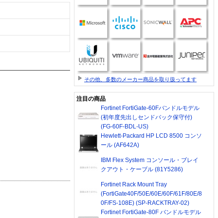
その他、多数のメーカー商品を取り扱ってます
注目の商品
Fortinet FortiGate-60Fバンドルモデル
(初年度先出しセンドバック保守付)
(FG-60F-BDL-US)
Hewlett-Packard HP LCD 8500 コンソ
ール (AF642A)
IBM Flex System コンソール・ブレイ
クアウト・ケーブル (81Y5286)
Fortinet Rack Mount Tray
(FortiGate40F/50E/60E/60F/61F/80E/8
0F/FS-108E) (SP-RACKTRAY-02)
Fortinet FortiGate-80F バンドルモデル