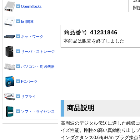
OpenBlocks
関
IoT関連
商品番号
41231846
ネットワーク
本商品は販売を終了しました
サーバ・ストレージ
パソコン・周辺機器
PCパーツ
サプライ
商品説明
ソフト・ライセンス
高周波のデジタル伝送に適した純銀コ
イズ性能。剛性の高い真鍮削り出しプラグ
インダクタンス0.64μH/m プラグ接