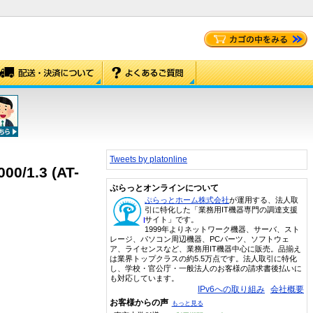
Tweets by platonline
.3 (AT-
ぷらっとオンラインについて
ぷらっとホーム株式会社
が運用する、法人取
引に特化した「業務用IT機器専門の調達支援
サイト」です。
1999年よりネットワーク機器、サーバ、スト
レージ、パソコン周辺機器、PCパーツ、ソフトウェ
ア、ライセンスなど、業務用IT機器中心に販売。品揃え
は業界トップクラスの約5.5万点です。法人取引に特化
し、学校・官公庁・一般法人のお客様の請求書後払いに
も対応しています。
IPv6への取り組み
会社概要
お客様からの声
もっと見る