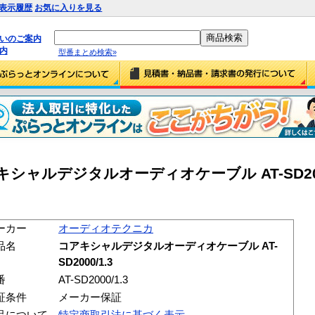
表示履歴
お気に入りを見る
払いのご案内
内
型番まとめ検索»
ャルデジタルオーディオケーブル AT-SD2000/1
ーカー
オーディオテクニカ
品名
コアキシャルデジタルオーディオケーブル AT-
SD2000/1.3
番
AT-SD2000/1.3
証条件
メーカー保証
品について
特定商取引法に基づく表示