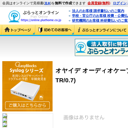
会員はオンラインで見積書(
)を
無料で作成
できます
会員登録(無料)
ログイン
見本
法人のお客様 請求書払いのご案内
学校・官公庁のお客様 校費・公費
研究機関のお客様 科研費払いのご案
オヤイデ オーディオケーブル PA
TR/0.7)