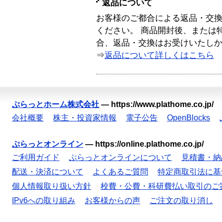
返品について
お客様のご都合による返品・交
ください。 商品開封後、または
合、返品・交換はお受けいたし
⇒
返品について詳しくはこちら
ぷらっとホーム株式会社
—
https://www.plathome.co.jp/
会社概要
株主・投資家情報
電子公告
OpenBlocks
ぷらっとオンライン
—
https://online.plathome.co.jp/
ご利用ガイド
ぷらっとオンラインについて
見積書・納
配送・決済について
よくあるご質問
特定商取引法に基
個人情報取り扱い方針
校費・公費・科研費払い取引のご
IPv6への取り組み
お客様からの声
ご注文の取り消し