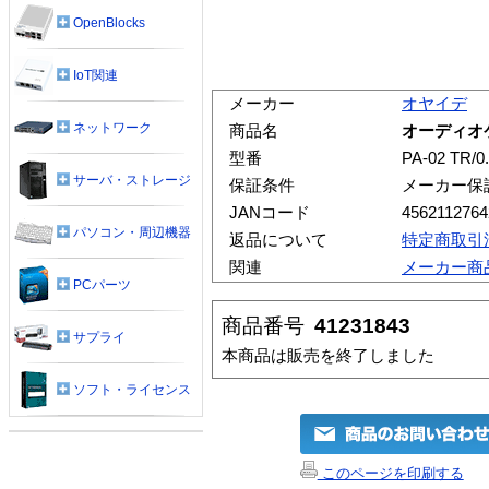
OpenBlocks
IoT関連
メーカー
オヤイデ
ネットワーク
商品名
オーディオケー
型番
PA-02 TR/0
サーバ・ストレージ
保証条件
メーカー保
JANコード
4562112764
パソコン・周辺機器
返品について
特定商取引
関連
メーカー商
PCパーツ
商品番号
41231843
サプライ
本商品は販売を終了しました
ソフト・ライセンス
このページを印刷する