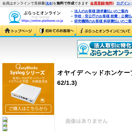
会員はオンラインで見積書(
)を
無料で作成
できます
会員登録(無料)
ログイン
見本
法人のお客様 請求書払いのご案内
学校・官公庁のお客様 校費・公費
研究機関のお客様 科研費払いのご案
オヤイデ ヘッドホンケーブル H
62/1.3)