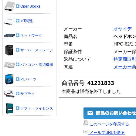
OpenBlocks
IoT関連
メーカー
オヤイデ
ネットワーク
商品名
ヘッドホンケ
型番
HPC-62/1.
サーバ・ストレージ
保証条件
メーカー
返品について
特定商取
パソコン・周辺機器
関連
メーカー
PCパーツ
商品番号
41231833
本商品は販売を終了しました
サプライ
ソフト・ライセンス
このページを印刷する
メールでURLを送る