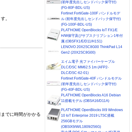
(初年度先出しセンドバック保守付)
(FG-80F-BDL-US)
Fortinet FortiGate-100F バンドルモデ
ます。
ル (初年度先出しセンドバック保守付)
(FG-100F-BDL-US)
PLAT'HOME OpenBlocks IoT FX1/E
H/W保守及びサブスクリプション1年付
属 (OBSFX1/E/D11/H1S1)
LENOVO 20X2SC8G00 ThinkPad L14
Gen2 (20X2SC8G00)
エイム電子 光ファイバーケーブル
DLC/DSC MM62.5 1m (AFP2-
DLC/DSC-62-01)
Fortinet FortiGate-40F バンドルモデル
(初年度先出しセンドバック保守付)
(FG-40F-BDL-US)
PLAT'HOME OpenBlocks A16 Debian
11搭載モデル (OBSA16/D11A)
PLAT'HOME OpenBlocks IX9 Windows
着までに時間がかかる
10 IoT Enterprise 2019 LTSC搭載
256GBモデル
(OBSIX9/W/L1809/256G)