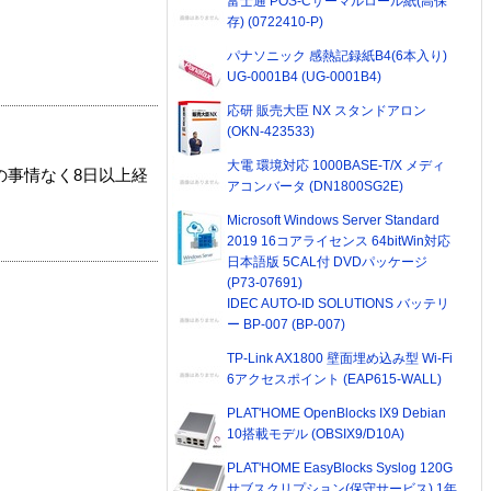
富士通 POS-Cサーマルロール紙(高保
存) (0722410-P)
パナソニック 感熱記録紙B4(6本入り)
UG-0001B4 (UG-0001B4)
応研 販売大臣 NX スタンドアロン
(OKN-423533)
大電 環境対応 1000BASE-T/X メディ
の事情なく8日以上経
アコンバータ (DN1800SG2E)
Microsoft Windows Server Standard
2019 16コアライセンス 64bitWin対応
日本語版 5CAL付 DVDパッケージ
(P73-07691)
IDEC AUTO-ID SOLUTIONS バッテリ
ー BP-007 (BP-007)
TP-Link AX1800 壁面埋め込み型 Wi-Fi
6アクセスポイント (EAP615-WALL)
PLAT'HOME OpenBlocks IX9 Debian
10搭載モデル (OBSIX9/D10A)
PLAT'HOME EasyBlocks Syslog 120G
サブスクリプション(保守サービス) 1年