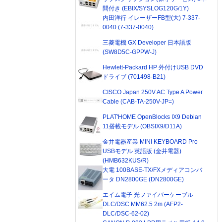
間付き (EBIX/SYSLOG120G/1Y)
内田洋行 イレーザーFB型(大) 7-337-
0040 (7-337-0040)
三菱電機 GX Developer 日本語版
(SW8D5C-GPPW-J)
Hewlett-Packard HP 外付けUSB DVD
ドライブ (701498-B21)
CISCO Japan 250V AC Type A Power
Cable (CAB-TA-250V-JP=)
PLAT'HOME OpenBlocks IX9 Debian
11搭載モデル (OBSIX9/D11A)
金井電器産業 MINI KEYBOARD Pro
USBモデル 英語版 (金井電器)
(HMB632KUS/R)
大電 100BASE-TX/FXメディアコンバ
ータ DN2800GE (DN2800GE)
エイム電子 光ファイバーケーブル
DLC/DSC MM62.5 2m (AFP2-
DLC/DSC-62-02)