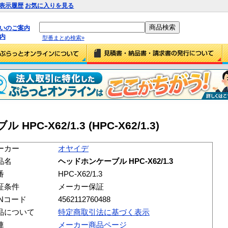
表示履歴
お気に入りを見る
払いのご案内
内
型番まとめ検索»
C-X62/1.3 (HPC-X62/1.3)
ーカー
オヤイデ
品名
ヘッドホンケーブル HPC-X62/1.3
番
HPC-X62/1.3
証条件
メーカー保証
ANコード
4562112760488
品について
特定商取引法に基づく表示
連
メーカー商品ページ