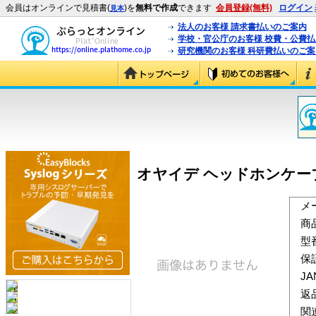
会員はオンラインで見積書(
)を
無料で作成
できます
会員登録(無料)
ログイン
見本
法人のお客様 請求書払いのご案内
学校・官公庁のお客様 校費・公費
研究機関のお客様 科研費払いのご案
オヤイデ ヘッドホンケーブル HP
メ
商
型
保
J
返
関