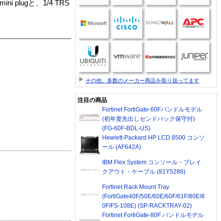
lugと、1/4 TRS
その他、多数のメーカー商品を取り扱ってます
注目の商品
Fortinet FortiGate-60Fバンドルモデル
(初年度先出しセンドバック保守付)
(FG-60F-BDL-US)
Hewlett-Packard HP LCD 8500 コンソ
ール (AF642A)
IBM Flex System コンソール・ブレイ
クアウト・ケーブル (81Y5286)
Fortinet Rack Mount Tray
(FortiGate40F/50E/60E/60F/61F/80E/8
0F/FS-108E) (SP-RACKTRAY-02)
Fortinet FortiGate-80F バンドルモデル