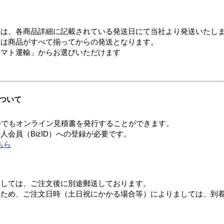
ては、各商品詳細に記載されている発送日にて当社より発送いたし
送は商品がすべて揃ってからの発送となります。
ヤマト運輸」からお選びいただけます
ついて
つでもオンライン見積書を発行することができます。
会員（BizID）への登録が必要です。
ちら
ましては、ご注文後に別途郵送しております。
のため、ご注文日時（土日祝にかかる場合等）によりましては、到