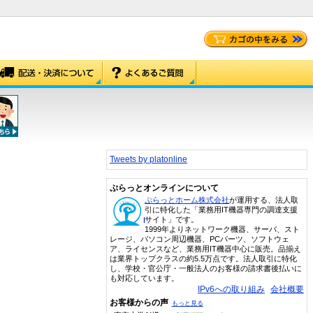
Tweets by platonline
ぷらっとオンラインについて
ぷらっとホーム株式会社
が運用する、法人取
引に特化した「業務用IT機器専門の調達支援
サイト」です。
1999年よりネットワーク機器、サーバ、スト
レージ、パソコン周辺機器、PCパーツ、ソフトウェ
ア、ライセンスなど、業務用IT機器中心に販売。品揃え
は業界トップクラスの約5.5万点です。法人取引に特化
し、学校・官公庁・一般法人のお客様の請求書後払いに
も対応しています。
IPv6への取り組み
会社概要
お客様からの声
もっと見る