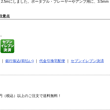
5mにしました。ポータブル・プレーヤーやアンプ用に、3.5mm mini p
注意点
す。
｜
銀行振込(前払い)
｜
代金引換宅配便
｜
セブンイレブン決済
00円（税込）以上のご注文で送料無料！