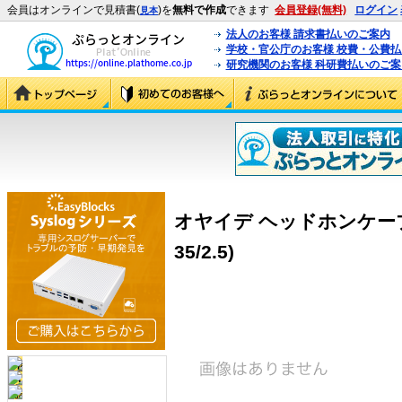
会員はオンラインで見積書(
)を
無料で作成
できます
会員登録(無料)
ログイン
見本
法人のお客様 請求書払いのご案内
学校・官公庁のお客様 校費・公費
研究機関のお客様 科研費払いのご案
オヤイデ ヘッドホンケーブル H
35/2.5)