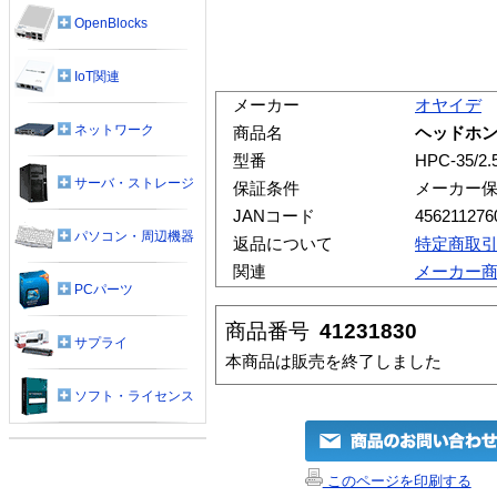
OpenBlocks
IoT関連
メーカー
オヤイデ
ネットワーク
商品名
ヘッドホンケ
型番
HPC-35/2.
サーバ・ストレージ
保証条件
メーカー
JANコード
456211276
パソコン・周辺機器
返品について
特定商取
関連
メーカー
PCパーツ
商品番号
41231830
サプライ
本商品は販売を終了しました
ソフト・ライセンス
このページを印刷する