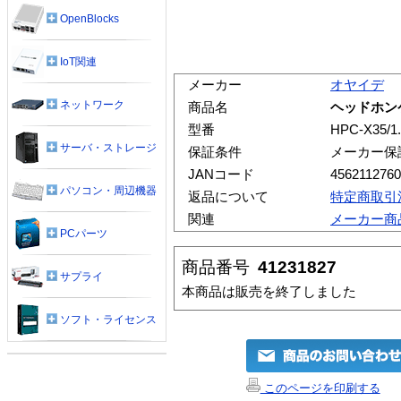
OpenBlocks
IoT関連
メーカー
オヤイデ
ネットワーク
商品名
ヘッドホンケー
型番
HPC-X35/1
サーバ・ストレージ
保証条件
メーカー保
JANコード
456211276
パソコン・周辺機器
返品について
特定商取引
関連
メーカー商
PCパーツ
商品番号
41231827
サプライ
本商品は販売を終了しました
ソフト・ライセンス
このページを印刷する