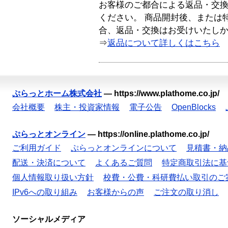
お客様のご都合による返品・交
ください。 商品開封後、または
合、返品・交換はお受けいたし
⇒
返品について詳しくはこちら
ぷらっとホーム株式会社
—
https://www.plathome.co.jp/
会社概要
株主・投資家情報
電子公告
OpenBlocks
ぷらっとオンライン
—
https://online.plathome.co.jp/
ご利用ガイド
ぷらっとオンラインについて
見積書・納
配送・決済について
よくあるご質問
特定商取引法に基
個人情報取り扱い方針
校費・公費・科研費払い取引のご
IPv6への取り組み
お客様からの声
ご注文の取り消し
ソーシャルメディア