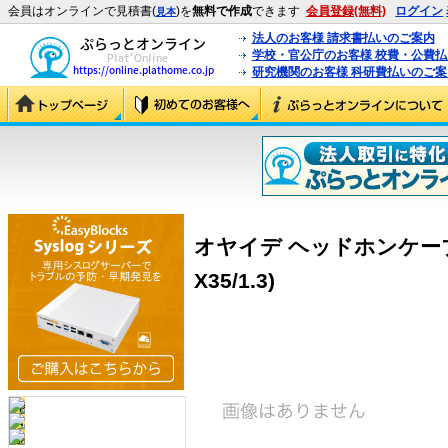
会員はオンラインで見積書(
)を
無料で作成
できます
会員登録(無料)
ログイン
見本
法人のお客様 請求書払いのご案内
学校・官公庁のお客様 校費・公費
研究機関のお客様 科研費払いのご案
オヤイデ ヘッドホンケーブル H
X35/1.3)